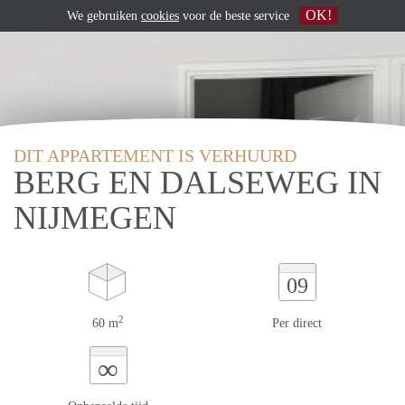
OK!
We gebruiken
cookies
voor de beste service
DIT APPARTEMENT IS VERHUURD
BERG EN DALSEWEG IN
NIJMEGEN
09
2
60 m
Per direct
∞