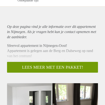
Onbepaalde tijd
Op deze pagina vind je alle informatie over dit
appartement
in Nijmegen. Als je vragen hebt kun je contact opnemen met
de aanbieder.
Sfeervol appartement in Nijmegen-Oost!
Appartement is gelegen aan de Berg en Dalseweg op rand
van het centrum!
Het appartement compleet gerenoveerd en heeft 2 aparte
slaapkamers, Luxe badkamer met vloerverwarming,
LEES MEER MET EEN PAKKET!
woonkamer en een keuken met een totale woonoppervlakte
van 60m2.
Huurprijs van €1300 is inclusief g/w/l, gemeentelijke
belastingen en servicekosten. Daarnaast is er supersnel
internet en TV van Ziggo in de huurprijs inbegrepen.
Het appartement wordt zoals op de foto's verhuurd. Het
huurcontract wordt in eerste instantie aangegaan voor 1 jaar