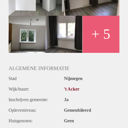
en bij wederzijds goedvinden verlengd voor onbepaalde tijd.
+ 5
ALGEMENE INFORMATIE
Stad
Nijmegen
Wijk/buurt:
't Acker
Inschrijven gemeente:
Ja
Opleverniveau:
Gemeubileerd
Huisgenoten:
Geen