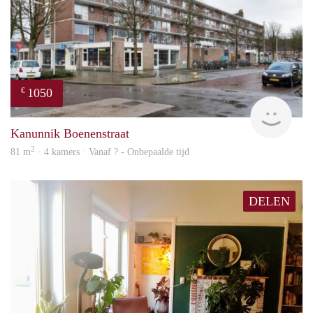
1050
€
rent
Kanunnik Boenenstraat
2
81 m
· 4 kamers · Vanaf ? - Onbepaalde tijd
DELEN