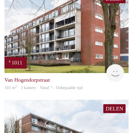
1011
€
Woni
Van Hogendorpstraat
2
103 m
· 3 kamers · Vanaf ? - Onbepaalde tijd
DELEN