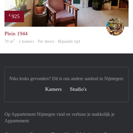
925
€
Jeroe
Plein 1944
2
70 m
· 2 kamers · Per direct - Bepaalde tijd
Niks leuks gevonden? Dit is ons andere aanbod in Nijmegen:
Kamers
Studio's
Op Appartement Nijmegen vind en verhuur je makkelijk je
Appartement