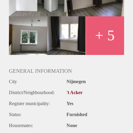
en bij wederzijds goedvinden verlengd voor onbepaalde tijd.
+ 5
GENERAL INFORMATION
City
Nijmegen
District/Neighbourhood:
't Acker
Register municipality:
Yes
Status:
Furnished
Housemates:
None