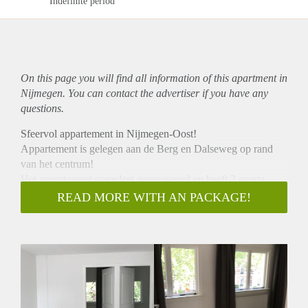
Indefinite period
On this page you will find all information of this
apartment
in
Nijmegen. You can contact the advertiser if you have any
questions.
Sfeervol appartement in Nijmegen-Oost!
Appartement is gelegen aan de Berg en Dalseweg op rand
van het centrum!
Het appartement compleet gerenoveerd en heeft 2 aparte
slaapkamers, Luxe badkamer met vloerverwarming,
READ MORE WITH AN PACKAGE!
woonkamer en een keuken met een totale woonoppervlakte
van 60m2.
Huurprijs van €1300 is inclusief g/w/l, gemeentelijke
belastingen en servicekosten. Daarnaast is er supersnel
internet en TV van Ziggo in de huurprijs inbegrepen.
Het appartement wordt zoals op de foto's verhuurd. Het
huurcontract wordt in eerste instantie aangegaan voor 1 jaar