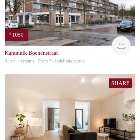
1050
€
rent
Kanunnik Boenenstraat
2
81 m
· 4 rooms · From ? - Indefinite period
SHARE