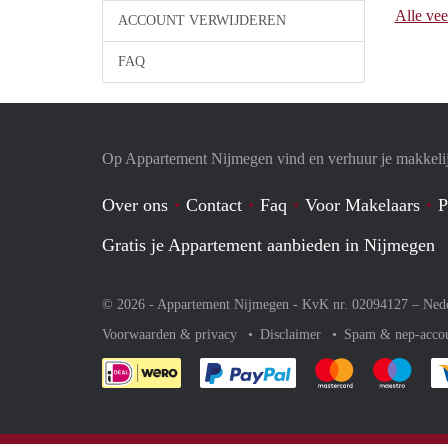
Alle vee
ACCOUNT VERWIJDEREN
FAQ
Op Appartement Nijmegen vind en verhuur je makkeli
Over ons
Contact
Faq
Voor Makelaars
P
Gratis je Appartement aanbieden in Nijmegen
© 2026 - Appartement Nijmegen - KvK nr. 02094127 –
Ned
Voorwaarden & privacy
Disclaimer
Spam & nep-acco
Je rekent gemakkelijk af 
Je rekent gemak
Je rek