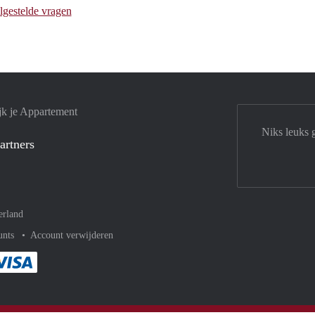
lgestelde vragen
jk je Appartement
Niks leuks 
artners
erland
unts
Account verwijderen
met Paypal
kelijk af met Mastercard
ent gemakkelijk af met Meastro
Je rekent gemakkelijk af met Visa