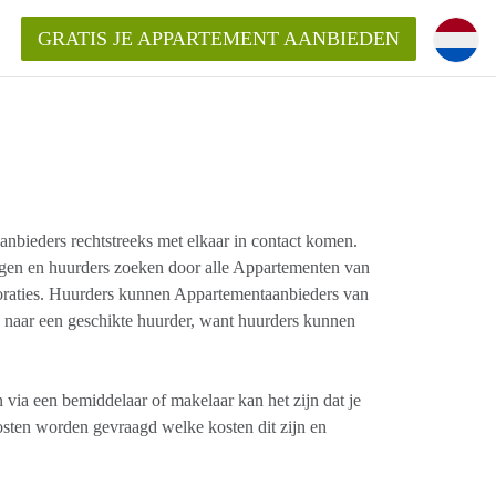
GRATIS JE APPARTEMENT AANBIEDEN
Appartement in Nijmegen?
mentNijmegen?
bieders rechtstreeks met elkaar in contact komen. ​
gen en huurders zoeken door alle Appartementen van
ding?
oraties. Huurders kunnen Appartementaanbieders van
 voor het aangeboden
naar een geschikte huurder, want huurders kunnen
n?
 via een bemiddelaar of makelaar kan het zijn dat je
osten worden gevraagd welke kosten dit zijn en