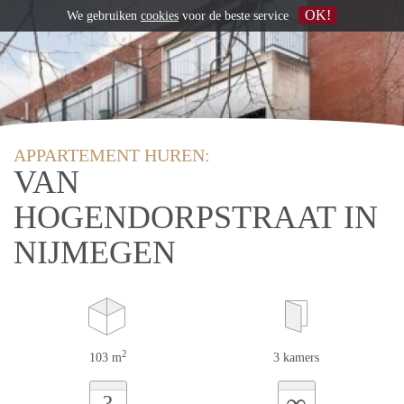
OK!
We gebruiken
cookies
voor de beste service
APPARTEMENT HUREN:
VAN
HOGENDORPSTRAAT IN
NIJMEGEN
2
103 m
3 kamers
∞
?