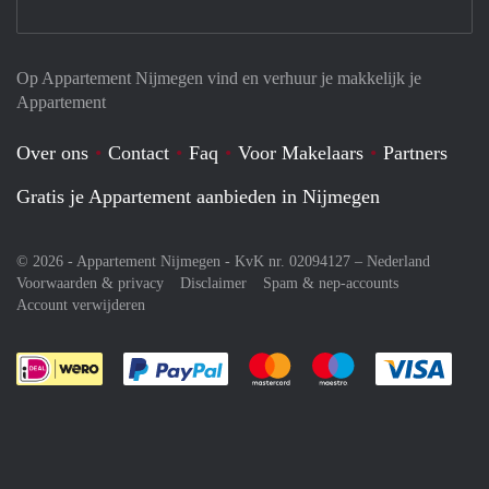
Op Appartement Nijmegen vind en verhuur je makkelijk je
Appartement
Over ons
Contact
Faq
Voor Makelaars
Partners
Gratis je Appartement aanbieden in Nijmegen
© 2026 - Appartement Nijmegen - KvK nr. 02094127 –
Nederland
Voorwaarden & privacy
Disclaimer
Spam & nep-accounts
Account verwijderen
Je rekent gemakkelijk af met Paypal
Je rekent gemakkelijk af met M
Je rekent gemakkelij
Je re