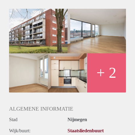
Bemiddeling kosten: Nee
Woningdelers toegestaan: Ja
Huisdieren toegestaan: Afhankelijk van de Eigenaar
Huurtoeslag grens: Nee
Geschikt voor studenten: Afhankelijk van de Eigenaar
+ 2
ALGEMENE INFORMATIE
Stad
Nijmegen
Wijk/buurt:
Staatsliedenbuurt