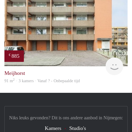
885
€
rent
Meijhorst
2
91 m
· 3 kamers · Vanaf ? - Onbepaalde tijd
Niks leuks gevonden? Dit is ons andere aanbod in Nijmegen:
Kamers
Studio's