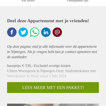
Per direct
Onbepaalde tijd
Deel deze Appartement met je vrienden!
Op deze pagina vind je alle informatie over dit
appartement
in Nijmegen. Als je vragen hebt kun je contact opnemen met
de aanbieder.
huurprijs: € 536.- Exclusief overige kosten
Ultiem Woongenot in Nijmegen-Oost: Studentenkamer met
Woonkamer Te Huur vanaf 1 Mei 2024
Hey jij daar! Ben jij op zoek naar de ultieme chillplek in
Nijmegen-Oost? Joey heeft een te gekke studentenkamer
LEES MEER MET EEN PAKKET!
voor je in de populaire wijk Hengstdal. Het adres is Berg en
Dalseweg, helemaal top toch?
De Kamers: