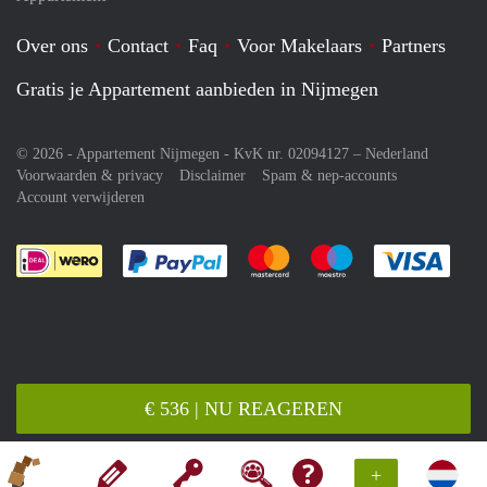
Over ons
Contact
Faq
Voor Makelaars
Partners
Gratis je Appartement aanbieden in Nijmegen
© 2026 - Appartement Nijmegen - KvK nr. 02094127 –
Nederland
Voorwaarden & privacy
Disclaimer
Spam & nep-accounts
Account verwijderen
Je rekent gemakkelijk af met Paypal
Je rekent gemakkelijk af met M
Je rekent gemakkelij
Je re
€ 536 | NU REAGEREN
+