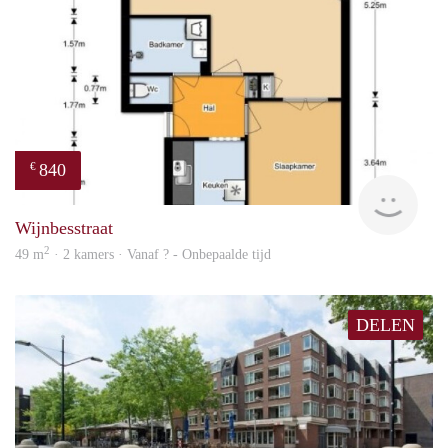
840
€
rent
Wijnbesstraat
2
49 m
· 2 kamers · Vanaf ? - Onbepaalde tijd
DELEN