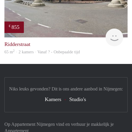
855
€
rent
Ridderstraat
2
65 m
· 2 kamers · Vanaf ? - Onbepaalde tijd
Niks leuks gevonden? Dit is ons andere aanbod in Nijmegen:
Kamers
Studio's
Op Appartement Nijmegen vind en verhuur je makkelijk je
Appartement