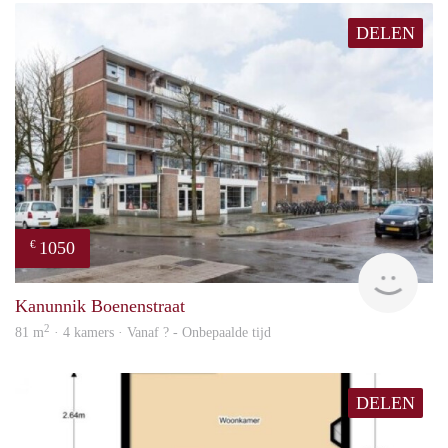
DELEN
1050
€
rent
Kanunnik Boenenstraat
2
81 m
· 4 kamers · Vanaf ? - Onbepaalde tijd
DELEN