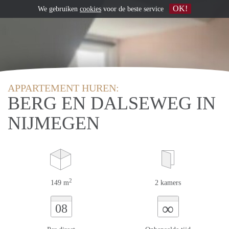
OK!
We gebruiken
cookies
voor de beste service
APPARTEMENT HUREN:
BERG EN DALSEWEG IN
NIJMEGEN
2
149 m
2 kamers
∞
08