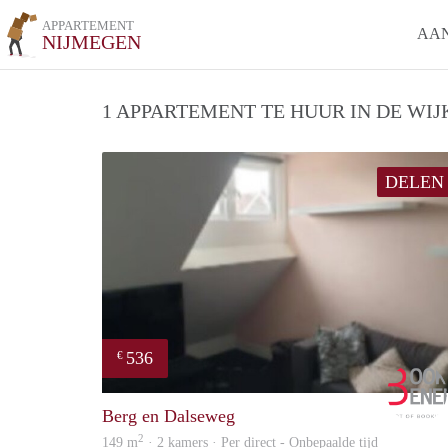
APPARTEMENT
AA
NIJMEGEN
1 APPARTEMENT TE HUUR IN DE WIJ
DELEN
536
€
Berg en Dalseweg
2
149 m
· 2 kamers · Per direct - Onbepaalde tijd