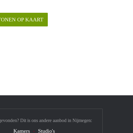
TONEN OP KAART
gevonden? Dit is ons andere aanbod in Nijmegen:
Kamers
Studio's