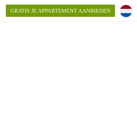
GRATIS JE APPARTEMENT AANBIEDEN
Appartement in Nijmegen?
mentNijmegen?
ding?
 voor het aangeboden
n?