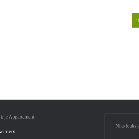
jk je Appartement
Niks leuks 
artners