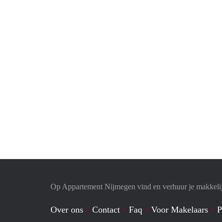
Op Appartement Nijmegen vind en verhuur je makkeli
Over ons
Contact
Faq
Voor Makelaars
P