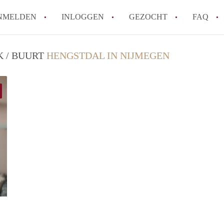
NMELDEN
INLOGGEN
GEZOCHT
FAQ
K / BUURT
HENGSTDAL IN NIJMEGEN
Wat is AppartementNijmegen?
Hoeveel kost het om te reageren op een 
Wat is de privacyverklaring van Apparte
Berekent AppartementNijmegen
makelaarsvergoeding/bemiddelingsvergoe
Is AppartementNijmegen verantwoordelijk
Appartement / Appartementen in Nijmege
Alle veelgestelde vragen
Booking Benefits