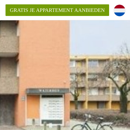
GRATIS JE APPARTEMENT AANBIEDEN
Appartement in Nijmegen?
mentNijmegen?
ding?
 voor het aangeboden
n?