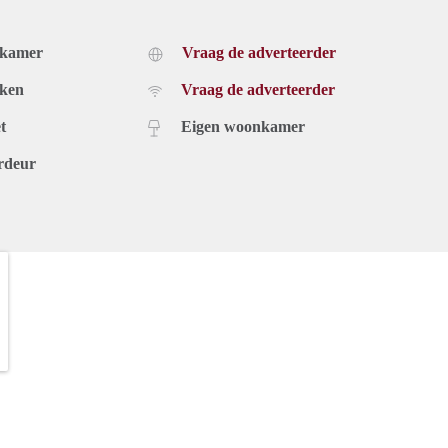
dkamer
Vraag de adverteerder
uken
Vraag de adverteerder
t
Eigen woonkamer
rdeur