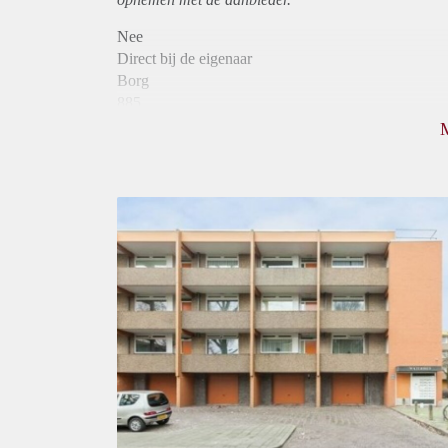
Nee
Direct bij de eigenaar
Borg
885
Garantiestelling
Niet mogelijk
Huurtoeslag
Mogelijk
Inkomen eis
N.V.T.
Huurtermijn
Onbepaalde termijn
Oplevering
Kaal