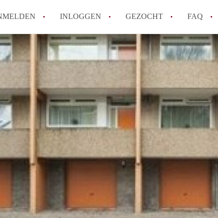
NMELDEN
INLOGGEN
GEZOCHT
FAQ
Wat is AppartementNijmegen?
Hoeveel kost het om te reageren op een 
Wat is de privacyverklaring van Apparte
Berekent AppartementNijmegen
makelaarsvergoeding/bemiddelingsvergoe
Is AppartementNijmegen verantwoordelijk
Appartement / Appartementen in Nijmege
Alle veelgestelde vragen