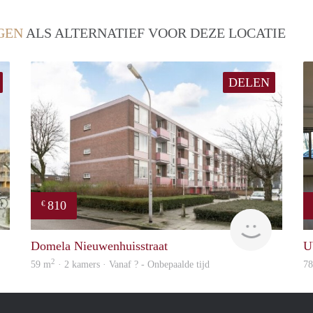
GEN
ALS ALTERNATIEF VOOR DEZE LOCATIE
DELEN
810
€
finder
finder
Domela Nieuwenhuisstraat
U
2
59 m
· 2 kamers · Vanaf ? - Onbepaalde tijd
7