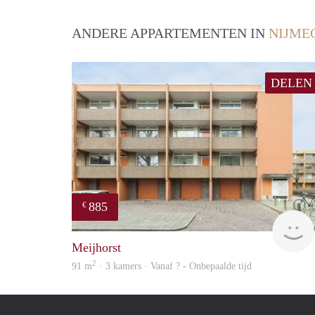
ANDERE APPARTEMENTEN IN
NIJME
DELEN
885
€
Meijhorst
2
91 m
· 3 kamers · Vanaf ? - Onbepaalde tijd