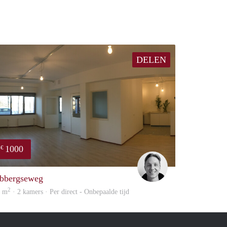
DELEN
1000
€
Tim Wolters
bbergseweg
2
8 m
· 2 kamers · Per direct - Onbepaalde tijd