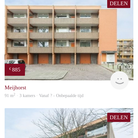
DELEN
885
€
finde
Meijhorst
2
91 m
· 3 kamers · Vanaf ? - Onbepaalde tijd
DELEN