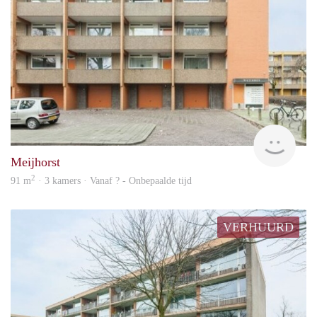
rent
Meijhorst
2
91 m
· 3 kamers · Vanaf ? - Onbepaalde tijd
VERHUURD