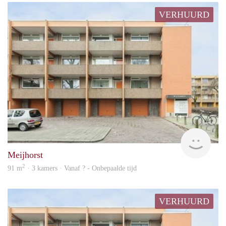
VERHUURD
finde
Meijhorst
2
91 m
· 3 kamers · Vanaf ? - Onbepaalde tijd
VERHUURD