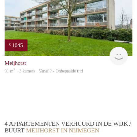
1045
€
finde
Meijhorst
2
91 m
· 3 kamers · Vanaf ? - Onbepaalde tijd
4 APPARTEMENTEN VERHUURD IN DE WIJK /
BUURT
MEIJHORST IN NIJMEGEN