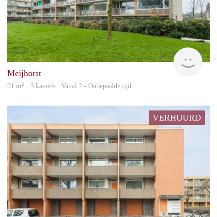
finde
Meijhorst
2
91 m
· 3 kamers · Vanaf ? - Onbepaalde tijd
VERHUURD