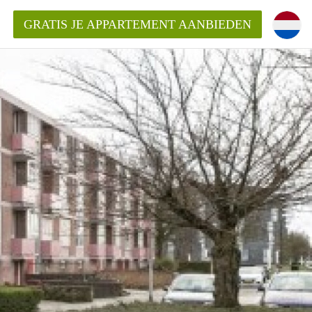
GRATIS JE APPARTEMENT AANBIEDEN
Appartement in Nijmegen?
mentNijmegen?
ding?
 voor het aangeboden
n?