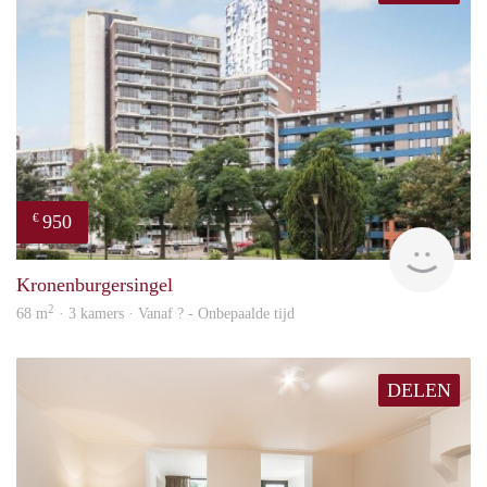
950
€
rent
Kronenburgersingel
2
68 m
· 3 kamers · Vanaf ? - Onbepaalde tijd
DELEN