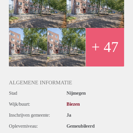
Huurprijs is inclusief g/w/e en servicekosten, tv en internet en
gemeentelijke belastingen
Borgsom € 1.000-,
Huurperiode van 1 tot maximaal 6 maanden
Inkomenseis van 3x de kale huur
Gemeubileerd
Parkeergelegenheid voor € 60,00 per maand kunt u parkeren
+ 47
op eigen terrein
Verplichte schoonmaakkosten bij uit check € 110,00
ALGEMENE INFORMATIE
Stad
Nijmegen
Wijk/buurt:
Biezen
Inschrijven gemeente:
Ja
Opleverniveau:
Gemeubileerd