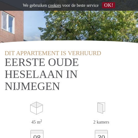
OK!
We gebruiken
cookies
voor de beste service
DIT APPARTEMENT IS VERHUURD
EERSTE OUDE
HESELAAN IN
NIJMEGEN
2
45 m
2 kamers
08
30