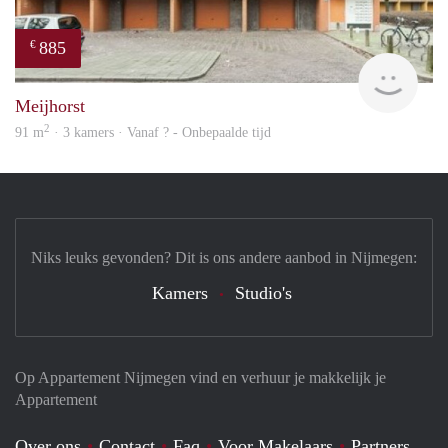
885
€
finde
Meijhorst
2
91 m
· 3 kamers · Vanaf ? - Onbepaalde tijd
Niks leuks gevonden? Dit is ons andere aanbod in Nijmegen:
Kamers
Studio's
Op Appartement Nijmegen vind en verhuur je makkelijk je
Appartement
Over ons
Contact
Faq
Voor Makelaars
Partners