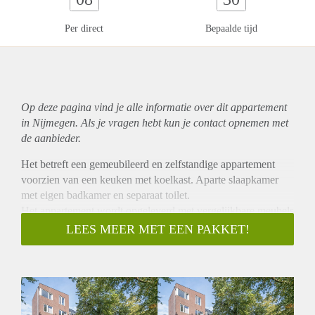
Per direct
Bepaalde tijd
Op deze pagina vind je alle informatie over dit
appartement
in Nijmegen. Als je vragen hebt kun je contact opnemen met
de aanbieder.
Het betreft een gemeubileerd en zelfstandige appartement
voorzien van een keuken met koelkast. Aparte slaapkamer
met eigen badkamer en separaat toilet.
Het appartement wordt opgeleverd met vergelijkbare meubels
zoals op de foto te zien is. Er is zelfs een stofzuiger en
LEES MEER MET EEN PAKKET!
wasmachine aanwezig.
De foto's in de advertentie zijn van een vergelijkbaar
appartementen. De meubels en indeling kan afwijken.
Bijzonderheden:
Huurprijs appartement € 950,00 per maand