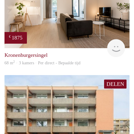
1875
€
Next
Kronenburgersingel
2
68 m
· 3 kamers · Per direct - Bepaalde tijd
DELEN