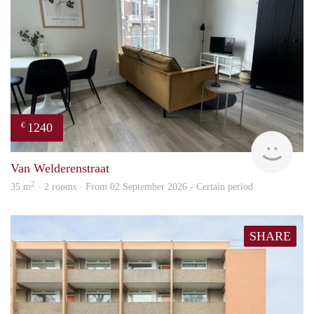
1240
€
Next
Van Welderenstraat
2
35 m
· 2 rooms · From 02 September 2026 - Certain period
SHARE