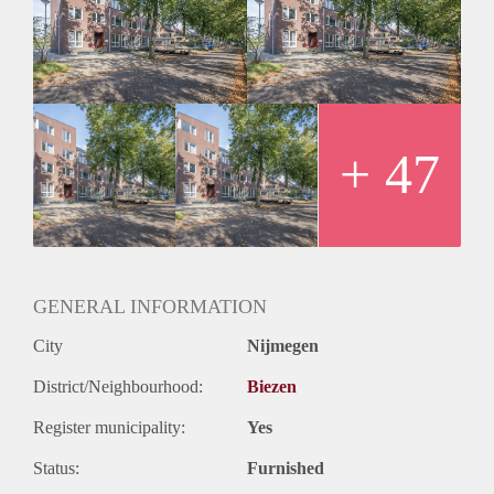
Huurprijs is inclusief g/w/e en servicekosten, tv en internet en
gemeentelijke belastingen
Borgsom € 1.000-,
Huurperiode van 1 tot maximaal 6 maanden
Inkomenseis van 3x de kale huur
Gemeubileerd
Parkeergelegenheid voor € 60,00 per maand kunt u parkeren
+ 47
op eigen terrein
Verplichte schoonmaakkosten bij uit check € 110,00
GENERAL INFORMATION
City
Nijmegen
District/Neighbourhood:
Biezen
Register municipality:
Yes
Status:
Furnished