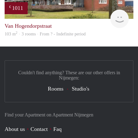
1011
€
Woni
Van Hogendorpstraat
2
103 m
· 3 rooms · From ? - Indefinite period
Couldn't find anything? These are our other offers in
Nijmegen:
Rooms
Studio's
Find your Apartment on Apartment Nijmegen
About us
Contact
Faq