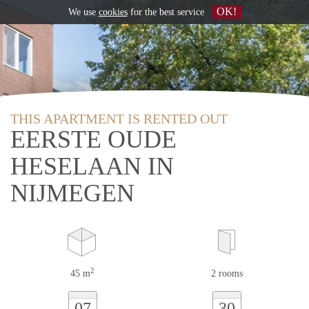
OK!
We use
cookies
for the best service
THIS APARTMENT IS RENTED OUT
EERSTE OUDE
HESELAAN IN
NIJMEGEN
2
45 m
2 rooms
07
30