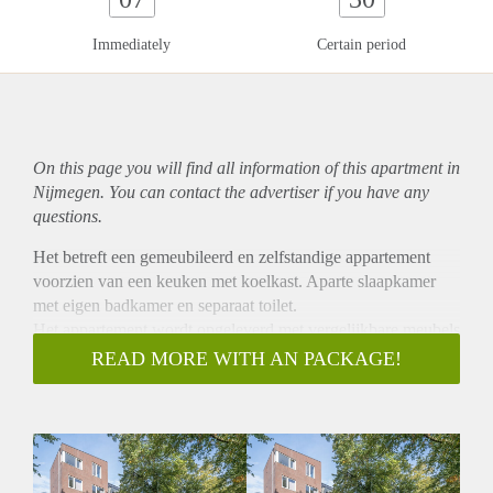
Immediately
Certain period
On this page you will find all information of this
apartment
in
Nijmegen. You can contact the advertiser if you have any
questions.
Het betreft een gemeubileerd en zelfstandige appartement
voorzien van een keuken met koelkast. Aparte slaapkamer
met eigen badkamer en separaat toilet.
Het appartement wordt opgeleverd met vergelijkbare meubels
zoals op de foto te zien is. Er is zelfs een stofzuiger en
READ MORE WITH AN PACKAGE!
wasmachine aanwezig.
De foto's in de advertentie zijn van een vergelijkbaar
appartementen. De meubels en indeling kan afwijken.
Bijzonderheden:
Huurprijs appartement € 950,00 per maand