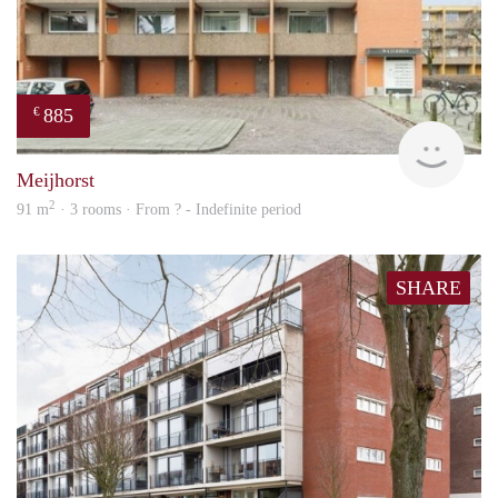
885
€
finde
Meijhorst
2
91 m
· 3 rooms · From ? - Indefinite period
SHARE