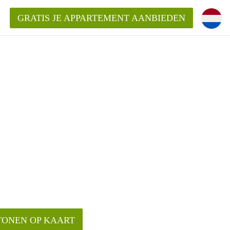
GRATIS JE APPARTEMENT AANBIEDEN
Appartement in Nijmegen?
mentNijmegen?
ding?
 voor het aangeboden
n?
TONEN OP KAART