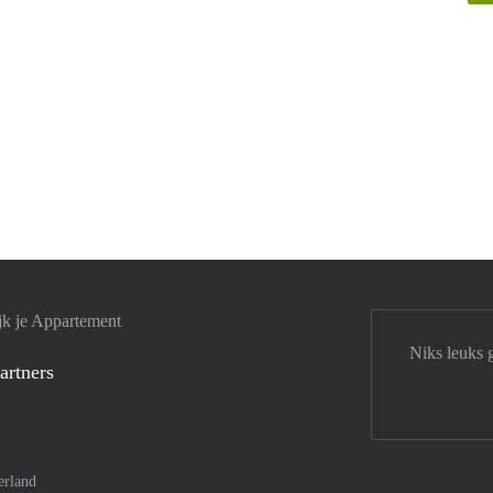
jk je Appartement
Niks leuks 
artners
erland