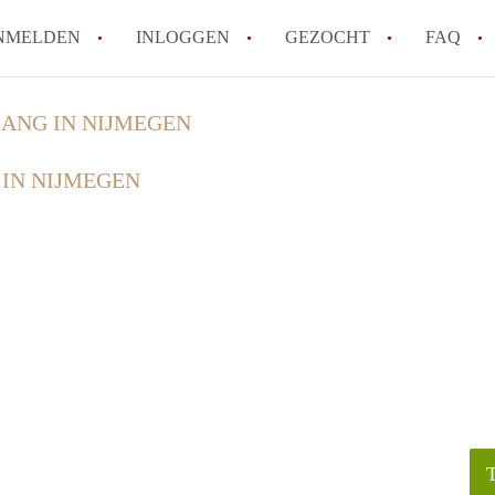
NMELDEN
INLOGGEN
GEZOCHT
FAQ
ANG IN NIJMEGEN
Wat is AppartementNijmegen?
IN NIJMEGEN
Hoeveel kost het om te reageren op een 
Wat is de privacyverklaring van Apparte
Berekent AppartementNijmegen
makelaarsvergoeding/bemiddelingsvergoe
Is AppartementNijmegen verantwoordelijk
Appartement / Appartementen in Nijmege
Alle veelgestelde vragen