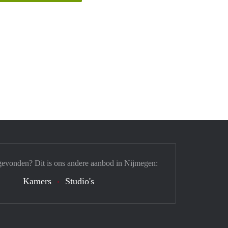
gevonden? Dit is ons andere aanbod in Nijmegen:
Kamers
Studio's