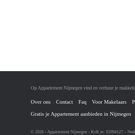
Op Appartement Nijmegen vind en verhuur je makkeli
Over ons
Contact
Faq
Voor Makelaars
P
Gratis je Appartement aanbieden in Nijmegen
© 2026 - Appartement Nijmegen - KvK nr. 02094127 –
Ned