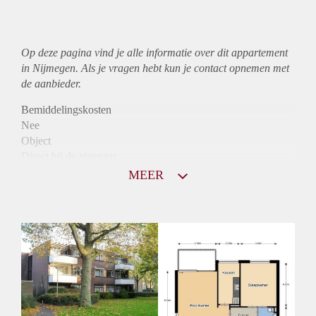
Op deze pagina vind je alle informatie over dit
appartement
in Nijmegen. Als je vragen hebt kun je contact opnemen met
de aanbieder.
Bemiddelingskosten
Nee
Object
Direct bij de eigenaar
Borg
MEER
810
Garantiestelling
Niet mogelijk
Huurtoeslag
Mogelijk
Inkomen eis
N.V.T.
Huurtermijn
Onbepaalde termijn