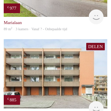
977
€
finde
Marialaan
2
89 m
· 3 kamers · Vanaf ? - Onbepaalde tijd
DELEN
885
€
finde