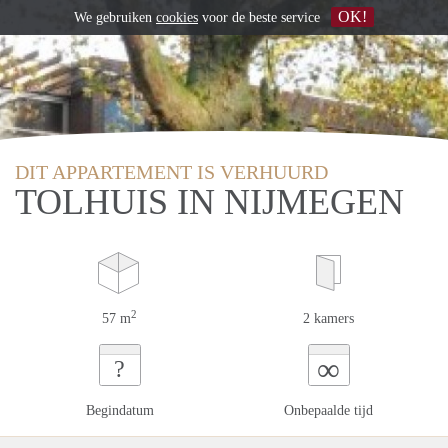
OK!
We gebruiken
cookies
voor de beste service
DIT APPARTEMENT IS VERHUURD
TOLHUIS IN NIJMEGEN
2
57 m
2 kamers
∞
?
Begindatum
Onbepaalde tijd