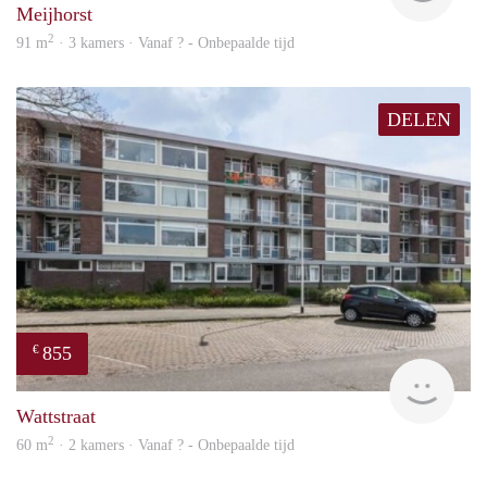
Meijhorst
2
91 m
· 3 kamers · Vanaf ? - Onbepaalde tijd
DELEN
855
€
rent
Wattstraat
2
60 m
· 2 kamers · Vanaf ? - Onbepaalde tijd