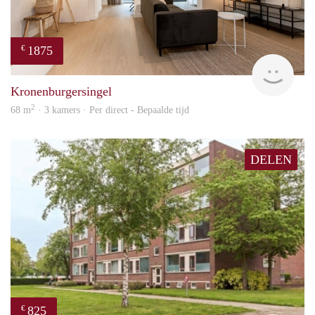
1875
€
Next
Kronenburgersingel
2
68 m
· 3 kamers · Per direct - Bepaalde tijd
DELEN
825
€