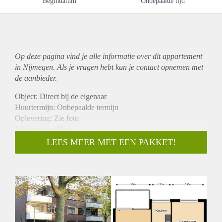
Begindatum
Onbepaalde tijd
Op deze pagina vind je alle informatie over dit
appartement
in Nijmegen. Als je vragen hebt kun je contact opnemen met
de aanbieder.
Object: Direct bij de eigenaar
Huurtermijn: Onbepaalde termijn
Oplevering: Zie foto
Inkomen eis: Nee
Garantiestelling mogelijk: Nee
LEES MEER MET EEN PAKKET!
Borg: 1 Maand
Bemiddeling kosten: Nee
Woningdelers toegestaan: Nee
Huisdieren toegestaan: Afhankelijk van de Eigenaar
Huurtoeslag grens: Ja
Geschikt voor studenten: Afhankelijk van de Eigenaar