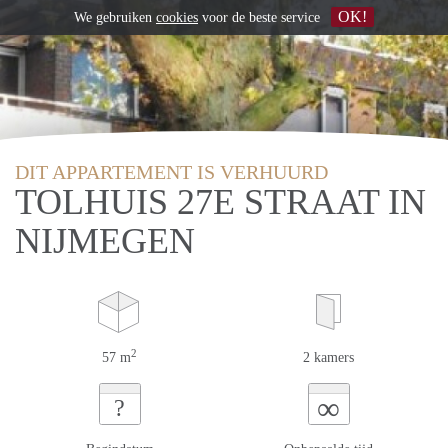
OK!
We gebruiken
cookies
voor de beste service
DIT APPARTEMENT IS VERHUURD
TOLHUIS 27E STRAAT IN
NIJMEGEN
2
57 m
2 kamers
∞
?