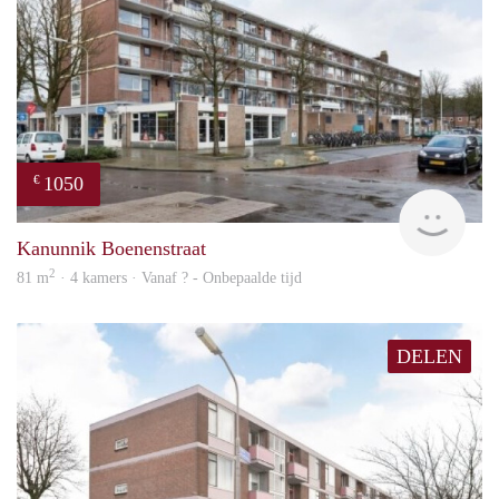
1050
€
finde
Kanunnik Boenenstraat
2
81 m
· 4 kamers · Vanaf ? - Onbepaalde tijd
DELEN