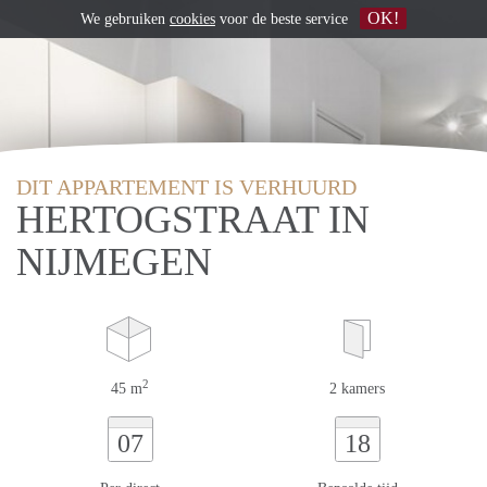
OK!
We gebruiken
cookies
voor de beste service
DIT APPARTEMENT IS VERHUURD
HERTOGSTRAAT IN
NIJMEGEN
2
45 m
2 kamers
07
18