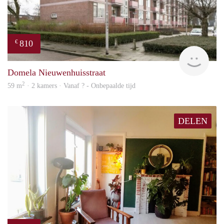
810
€
finde
Domela Nieuwenhuisstraat
2
59 m
· 2 kamers · Vanaf ? - Onbepaalde tijd
DELEN