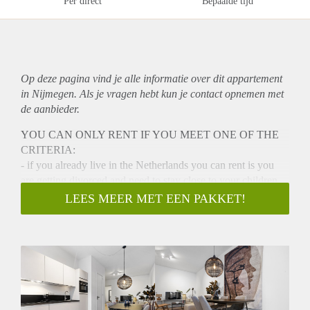
Per direct
Bepaalde tijd
Op deze pagina vind je alle informatie over dit
appartement
in Nijmegen. Als je vragen hebt kun je contact opnemen met
de aanbieder.
YOU CAN ONLY RENT IF YOU MEET ONE OF THE
CRITERIA:
- if you already live in the Netherlands you can rent is you
are getting divorced and need to stay close to your children
- or renovate your house.
LEES MEER MET EEN PAKKET!
- If you do not live in the Netherlands yet, you can rent this
apartment as a landing spot in Nijmegen
This brand-new, renovated (2024) apartment is a
comfortable, modern interior and high-quality stylish
landingspot
available for a maximum of 6-months. Located in the city
center of Nijmegen.