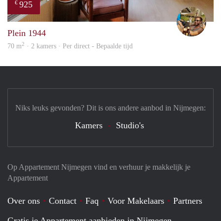
925
€
Jeroe
Plein 1944
2
70 m
· 2 kamers · Per direct - Bepaalde tijd
Niks leuks gevonden? Dit is ons andere aanbod in Nijmegen:
Kamers
Studio's
Op Appartement Nijmegen vind en verhuur je makkelijk je
Appartement
Over ons
Contact
Faq
Voor Makelaars
Partners
Gratis je Appartement aanbieden in Nijmegen