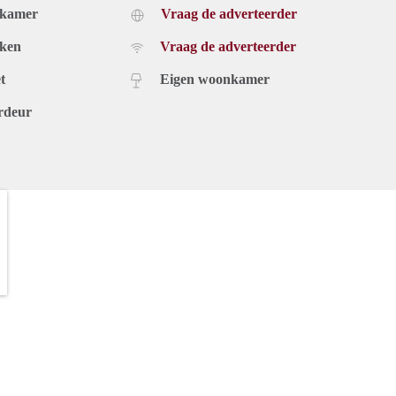
dkamer
Vraag de adverteerder
uken
Vraag de adverteerder
t
Eigen woonkamer
rdeur