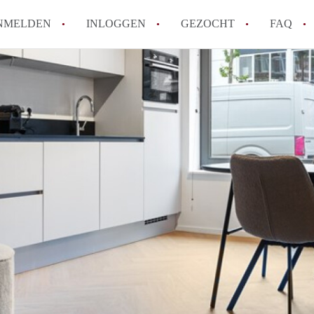
NMELDEN
INLOGGEN
GEZOCHT
FAQ
Wat is AppartementNijmegen?
Hoeveel kost het om te reageren op een 
Wat is de privacyverklaring van Apparte
Berekent AppartementNijmegen
makelaarsvergoeding/bemiddelingsvergoe
Is AppartementNijmegen verantwoordelijk
Appartement / Appartementen in Nijmege
Alle veelgestelde vragen