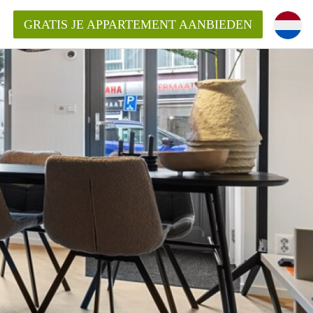
GRATIS JE APPARTEMENT AANBIEDEN
Appartement in Nijmegen?
mentNijmegen?
ding?
 voor het aangeboden
n?