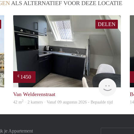
GEN
ALS ALTERNATIEF VOOR DEZE LOCATIE
DELEN
1450
€
rent
Next
Van Welderenstraat
B
2
42 m
· 2 kamers · Vanaf 09 augustus 2026 - Bepaalde tijd
1
jk je Appartement