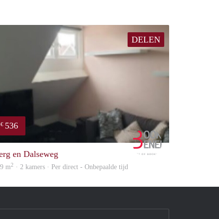
DELEN
536
€
Booking Benefits
erg en Dalseweg
2
49 m
· 2 kamers · Per direct - Onbepaalde tijd