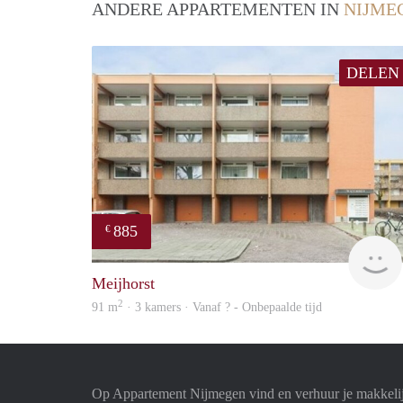
ANDERE APPARTEMENTEN IN
NIJME
DELEN
885
€
Meijhorst
2
91 m
· 3 kamers · Vanaf ? - Onbepaalde tijd
Op Appartement Nijmegen vind en verhuur je makkeli