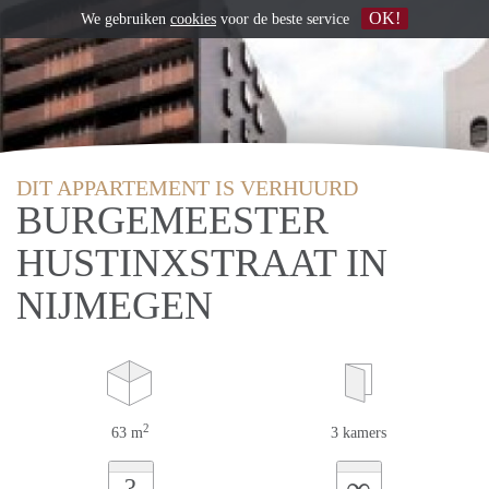
OK!
We gebruiken
cookies
voor de beste service
DIT APPARTEMENT IS VERHUURD
BURGEMEESTER
HUSTINXSTRAAT IN
NIJMEGEN
2
63 m
3 kamers
∞
?