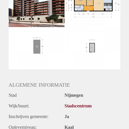
Inkomen eis
2,9 X Maandhuur Bruto
Huurtermijn
Onbepaalde termijn
Oplevering
Kaal
ALGEMENE INFORMATIE
Stad
Nijmegen
Wijk/buurt:
Stadscentrum
Inschrijven gemeente:
Ja
Opleverniveau:
Kaal