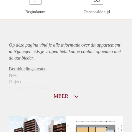
Begindatum
Onbepaalde tijd
Op deze pagina vind je alle informatie over dit
appartement
in Nijmegen. Als je vragen hebt kun je contact opnemen met
de aanbieder.
Bemiddelingskosten
Nee
Object
Direct bij de eigenaar
Borg
MEER
900
Garantiestelling
Mogelijk
Huurtoeslag
Niet mogelijk