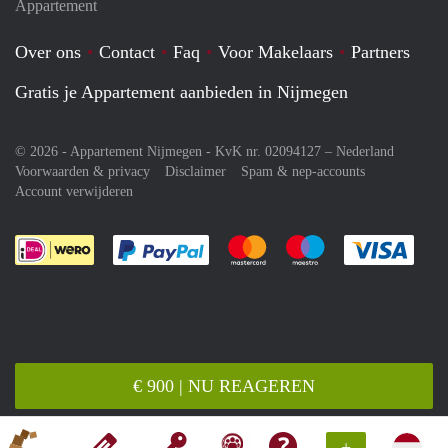
Appartement
Over ons
Contact
Faq
Voor Makelaars
Partners
Gratis je Appartement aanbieden in Nijmegen
© 2026 - Appartement Nijmegen - KvK nr. 02094127 –
Nederland
Voorwaarden & privacy
Disclaimer
Spam & nep-accounts
Account verwijderen
Je rekent gemakkelijk af met Paypal
Je rekent gemakkelijk af met M
Je rekent gemakkelij
Je re
€ 900 | NU REAGEREN
+