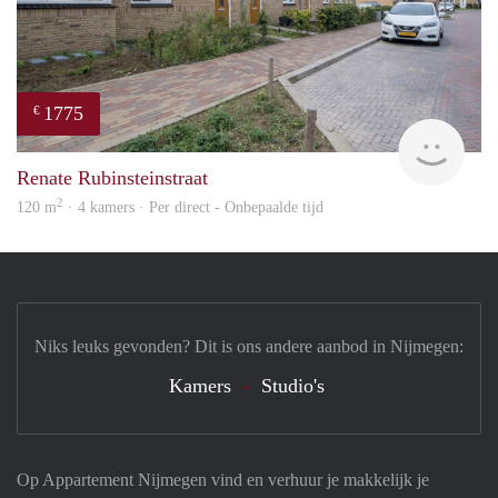
1775
€
verh
Renate Rubinsteinstraat
2
120 m
· 4 kamers · Per direct - Onbepaalde tijd
Niks leuks gevonden? Dit is ons andere aanbod in Nijmegen:
Kamers
Studio's
Op Appartement Nijmegen vind en verhuur je makkelijk je