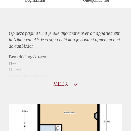
Begindatum
Onbepaalde tijd
Op deze pagina vind je alle informatie over dit
appartement
in Nijmegen. Als je vragen hebt kun je contact opnemen met
de aanbieder.
Bemiddelingskosten
Nee
Object
Direct bij de eigenaar
Borg
MEER
840
Garantiestelling
Niet mogelijk
Huurtoeslag
Mogelijk
Inkomen eis
N.V.T.