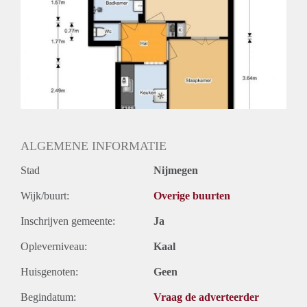
Huurtermijn
Onbepaalde termijn
Oplevering
Kaal
ALGEMENE INFORMATIE
Stad
Nijmegen
Wijk/buurt:
Overige buurten
Inschrijven gemeente:
Ja
Opleverniveau:
Kaal
Huisgenoten:
Geen
Begindatum:
Vraag de adverteerder