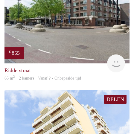
855
€
rent
Ridderstraat
2
65 m
· 2 kamers · Vanaf ? - Onbepaalde tijd
DELEN