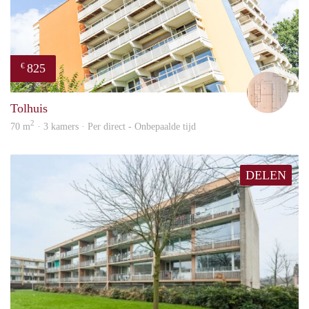
825
€
Will
Tolhuis
2
70 m
· 3 kamers · Per direct - Onbepaalde tijd
DELEN