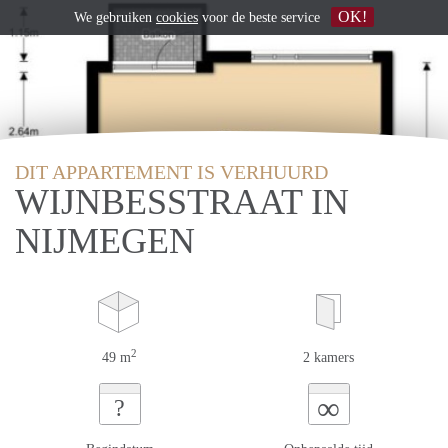
OK!
We gebruiken
cookies
voor de beste service
DIT APPARTEMENT IS VERHUURD
WIJNBESSTRAAT IN
NIJMEGEN
2
49 m
2 kamers
∞
?