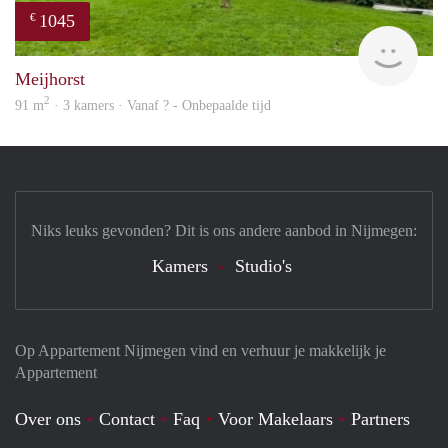
1045
€
finde
Meijhorst
2
91 m
· 3 kamers · Vanaf ? - Onbepaalde tijd
Niks leuks gevonden? Dit is ons andere aanbod in Nijmegen:
Kamers
Studio's
Op Appartement Nijmegen vind en verhuur je makkelijk je
Appartement
Over ons
Contact
Faq
Voor Makelaars
Partners