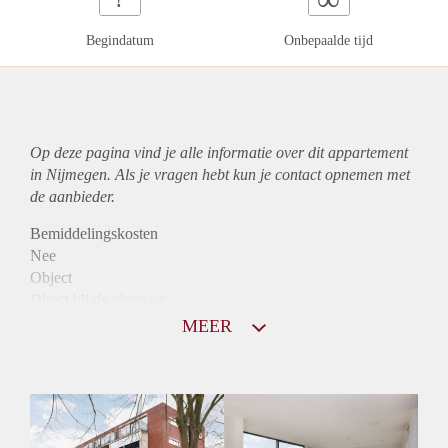
Begindatum
Onbepaalde tijd
Op deze pagina vind je alle informatie over dit
appartement
in Nijmegen. Als je vragen hebt kun je contact opnemen met
de aanbieder.
Bemiddelingskosten
Nee
Object
Direct bij de eigenaar
Borg
MEER
925
Garantiestelling
Mogelijk
Huurtoeslag
Niet mogelijk