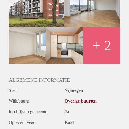
Inkomen eis
3,1 X Maandhuur Bruto
Huurtermijn
Onbepaalde termijn
Oplevering
Kaal
+ 2
ALGEMENE INFORMATIE
Stad
Nijmegen
Wijk/buurt:
Overige buurten
Inschrijven gemeente:
Ja
Opleverniveau:
Kaal