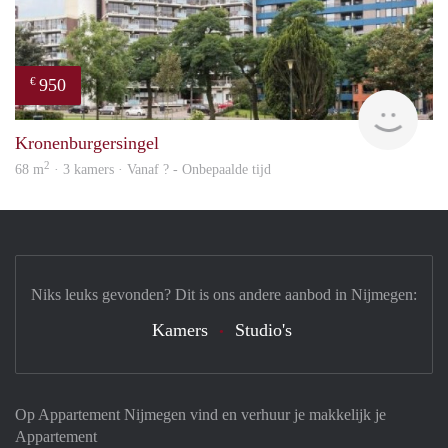
950
€
rent
Kronenburgersingel
2
68 m
· 3 kamers · Vanaf ? - Onbepaalde tijd
Niks leuks gevonden? Dit is ons andere aanbod in Nijmegen:
Kamers
Studio's
Op Appartement Nijmegen vind en verhuur je makkelijk je
Appartement