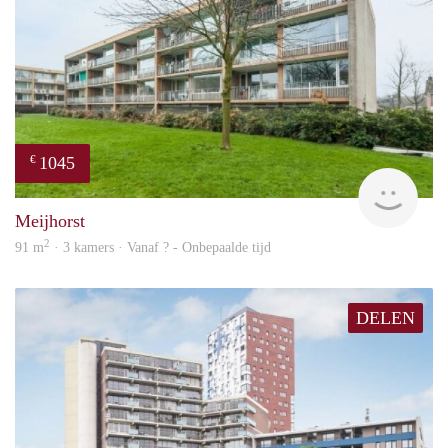
1045
€
finde
Meijhorst
2
91 m
· 3 kamers · Vanaf ? - Onbepaalde tijd
DELEN