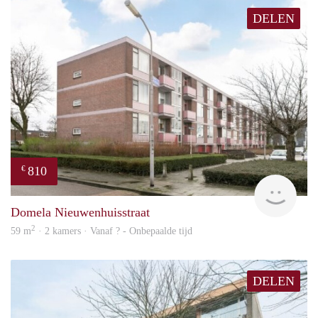
DELEN
810
€
finde
Domela Nieuwenhuisstraat
2
59 m
· 2 kamers · Vanaf ? - Onbepaalde tijd
DELEN