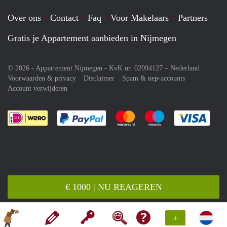
Over ons
Contact
Faq
Voor Makelaars
Partners
Gratis je Appartement aanbieden in Nijmegen
© 2026 - Appartement Nijmegen - KvK nr. 02094127 –
Nederland
Voorwaarden & privacy
Disclaimer
Spam & nep-accounts
Account verwijderen
Je rekent gemakkelijk af met Paypal
Je rekent gemakkelijk af met M
Je rekent gemakkelij
Je re
€ 1000 | NU REAGEREN
+