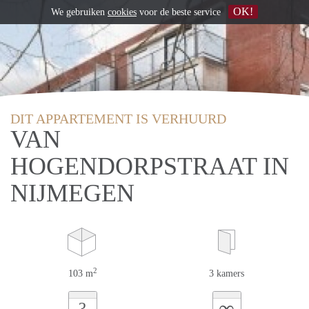
OK!
We gebruiken
cookies
voor de beste service
DIT APPARTEMENT IS VERHUURD
VAN
HOGENDORPSTRAAT IN
NIJMEGEN
2
103 m
3 kamers
∞
?