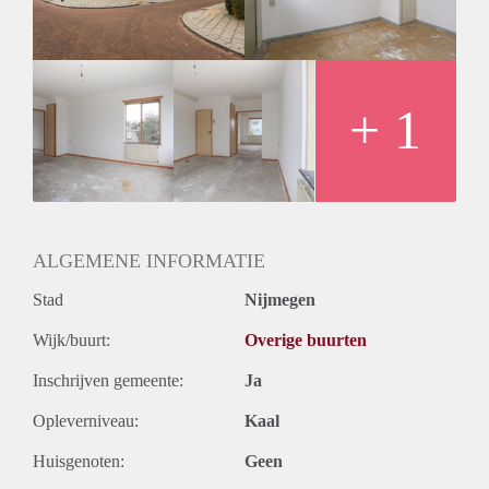
Huurtermijn
Onbepaalde termijn
Oplevering
Kaal
+ 1
ALGEMENE INFORMATIE
Stad
Nijmegen
Wijk/buurt:
Overige buurten
Inschrijven gemeente:
Ja
Opleverniveau:
Kaal
Huisgenoten:
Geen