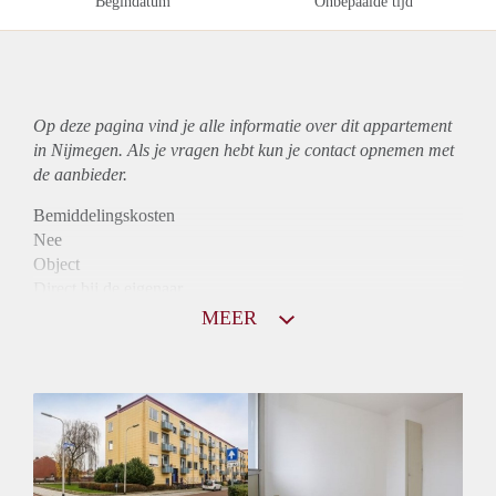
Begindatum
Onbepaalde tijd
Op deze pagina vind je alle informatie over dit
appartement
in Nijmegen. Als je vragen hebt kun je contact opnemen met
de aanbieder.
Bemiddelingskosten
Nee
Object
Direct bij de eigenaar
Borg
MEER
805
Garantiestelling
Niet mogelijk
Huurtoeslag
Mogelijk
Inkomen eis
N.V.T.