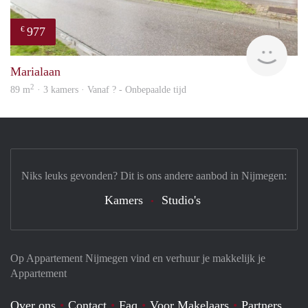
977
€
Woni
Marialaan
2
89 m
· 3 kamers · Vanaf ? - Onbepaalde tijd
Niks leuks gevonden? Dit is ons andere aanbod in Nijmegen:
Kamers
Studio's
Op Appartement Nijmegen vind en verhuur je makkelijk je
Appartement
Over ons
Contact
Faq
Voor Makelaars
Partners