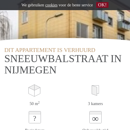
OK!
We gebruiken
cookies
voor de beste service
DIT APPARTEMENT IS VERHUURD
SNEEUWBALSTRAAT IN
NIJMEGEN
2
50 m
3 kamers
∞
?