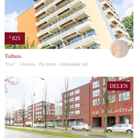
825
€
Will
Tolhuis
2
70 m
· 3 kamers · Per direct - Onbepaalde tijd
DELEN