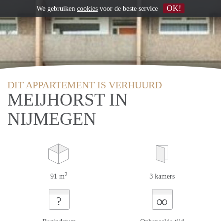
OK!
We gebruiken
cookies
voor de beste service
DIT APPARTEMENT IS VERHUURD
MEIJHORST IN
NIJMEGEN
2
91 m
3 kamers
∞
?