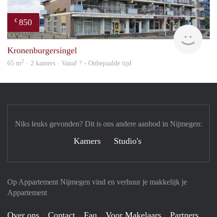
850
€
finde
Kronenburgersingel
2
65 m
· 2 kamers · Vanaf ? - Onbepaalde tijd
Niks leuks gevonden? Dit is ons andere aanbod in Nijmegen:
Kamers
Studio's
Op Appartement Nijmegen vind en verhuur je makkelijk je
Appartement
Over ons
Contact
Faq
Voor Makelaars
Partners