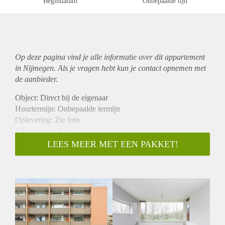
Begindatum
Onbepaalde tijd
Op deze pagina vind je alle informatie over dit
appartement
in Nijmegen. Als je vragen hebt kun je contact opnemen met
de aanbieder.
Object: Direct bij de eigenaar
Huurtermijn: Onbepaalde termijn
Oplevering: Zie foto
Inkomen eis: Nee
Garantiestelling mogelijk: Nee
LEES MEER MET EEN PAKKET!
Borg: 1 Maand
Bemiddeling kosten: Nee
Woningdelers toegestaan: Nee
Huisdieren toegestaan: Afhankelijk van de Eigenaar
Huurtoeslag grens: Ja
Geschikt voor studenten: Afhankelijk van de Eigenaar