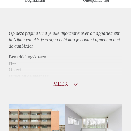
Begindatum
Onbepaalde tijd
Op deze pagina vind je alle informatie over dit
appartement
in Nijmegen. Als je vragen hebt kun je contact opnemen met
de aanbieder.
Bemiddelingskosten
Nee
Object
Direct bij de eigenaar
Borg
MEER
810
Garantiestelling
Mogelijk
Huurtoeslag
Niet mogelijk
Inkomen eis
3,3 X Maandhuur Bruto