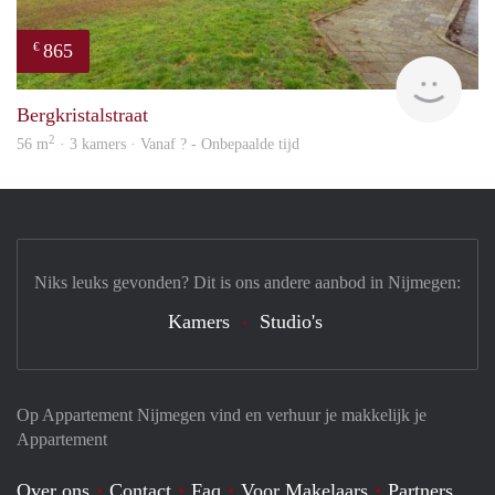
865
€
finde
Bergkristalstraat
2
56 m
· 3 kamers · Vanaf ? - Onbepaalde tijd
Niks leuks gevonden? Dit is ons andere aanbod in Nijmegen:
Kamers
Studio's
Op Appartement Nijmegen vind en verhuur je makkelijk je
Appartement
Over ons
Contact
Faq
Voor Makelaars
Partners