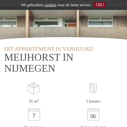
OK!
We gebruiken
cookies
voor de beste service
DIT APPARTEMENT IS VERHUURD
MEIJHORST IN
NIJMEGEN
2
91 m
3 kamers
∞
?