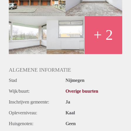
Huurtermijn
Onbepaalde termijn
Oplevering
Kaal
+ 2
ALGEMENE INFORMATIE
Stad
Nijmegen
Wijk/buurt:
Overige buurten
Inschrijven gemeente:
Ja
Opleverniveau:
Kaal
Huisgenoten:
Geen