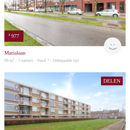
977
€
finde
Marialaan
2
89 m
· 3 kamers · Vanaf ? - Onbepaalde tijd
DELEN