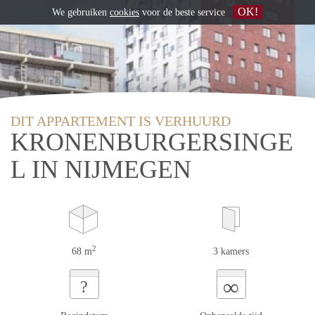
OK!
We gebruiken
cookies
voor de beste service
DIT APPARTEMENT IS VERHUURD
KRONENBURGERSINGE
L IN NIJMEGEN
2
68 m
3 kamers
∞
?