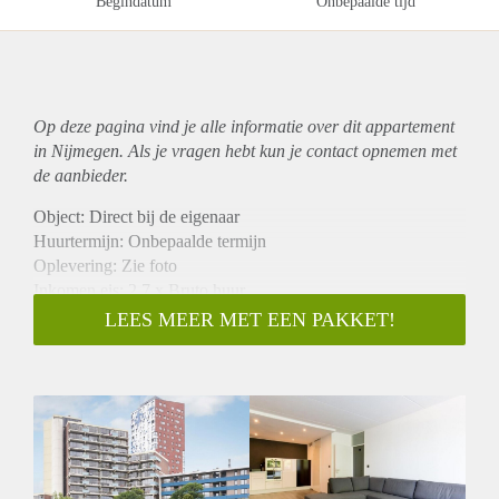
Begindatum
Onbepaalde tijd
Op deze pagina vind je alle informatie over dit
appartement
in Nijmegen. Als je vragen hebt kun je contact opnemen met
de aanbieder.
Object: Direct bij de eigenaar
Huurtermijn: Onbepaalde termijn
Oplevering: Zie foto
Inkomen eis: 2,7 x Bruto huur
Garantiestelling mogelijk: Ja
LEES MEER MET EEN PAKKET!
Borg: 1 Maand
Bemiddeling kosten: Nee
Woningdelers toegestaan: Ja
Huisdieren toegestaan: Afhankelijk van de Eigenaar
Huurtoeslag grens: Nee
Geschikt voor studenten: Afhankelijk van de Eigenaar