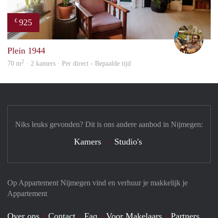
925
€
Jeroe
Plein 1944
2
70 m
· 2 kamers · Per direct - Bepaalde tijd
Niks leuks gevonden? Dit is ons andere aanbod in Nijmegen:
Kamers
Studio's
Op Appartement Nijmegen vind en verhuur je makkelijk je
Appartement
Over ons
Contact
Faq
Voor Makelaars
Partners