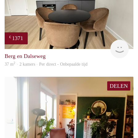
1371
€
Next
Berg en Dalseweg
2
37 m
· 2 kamers · Per direct - Onbepaalde tijd
DELEN