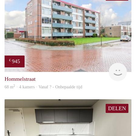
945
€
rent
Hommelstraat
2
68 m
· 4 kamers · Vanaf ? - Onbepaalde tijd
DELEN