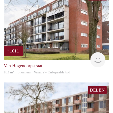
1011
€
Woni
Van Hogendorpstraat
2
103 m
· 3 kamers · Vanaf ? - Onbepaalde tijd
DELEN