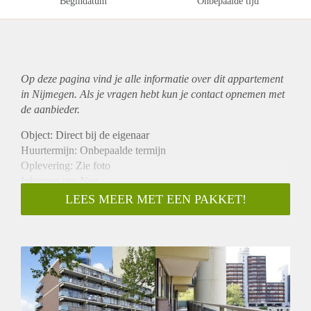
Begindatum
Onbepaalde tijd
Op deze pagina vind je alle informatie over dit
appartement
in Nijmegen. Als je vragen hebt kun je contact opnemen met
de aanbieder.
Object: Direct bij de eigenaar
Huurtermijn: Onbepaalde termijn
Oplevering: Zie foto
Inkomen eis: Nee
Garantiestelling mogelijk: Nee
LEES MEER MET EEN PAKKET!
Borg: 1 Maand
Bemiddeling kosten: Nee
Woningdelers toegestaan: Nee
Huisdieren toegestaan: Afhankelijk van de Eigenaar
Huurtoeslag grens: Ja
Geschikt voor studenten: Afhankelijk van de Eigenaar