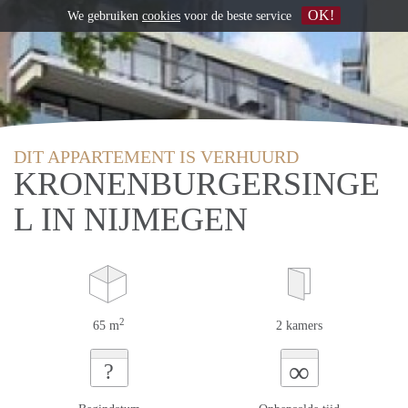
OK!
We gebruiken
cookies
voor de beste service
DIT APPARTEMENT IS VERHUURD
KRONENBURGERSINGE
L IN NIJMEGEN
2
65 m
2 kamers
∞
?