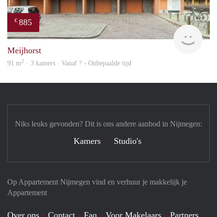
885
€
rent
Meijhorst
2
91 m
· 3 kamers · Vanaf ? - Onbepaalde tijd
Niks leuks gevonden? Dit is ons andere aanbod in Nijmegen:
Kamers
Studio's
Op Appartement Nijmegen vind en verhuur je makkelijk je
Appartement
Over ons
Contact
Faq
Voor Makelaars
Partners