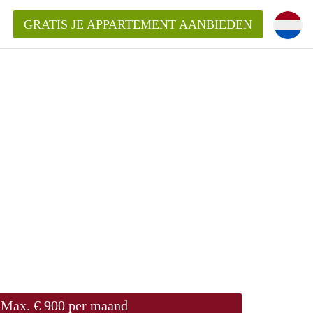
GRATIS JE APPARTEMENT AANBIEDEN
Appartement in Nijmegen?
mentNijmegen?
ding?
 voor het aangeboden
n?
Max. € 900 per maand