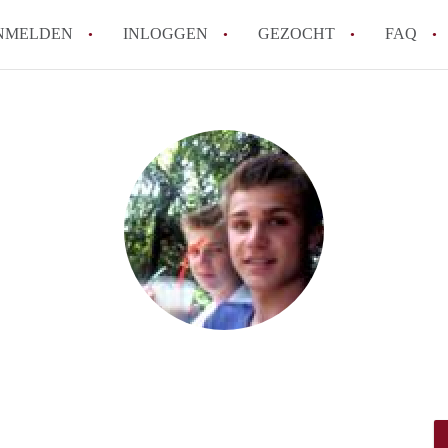
NMELDEN
INLOGGEN
GEZOCHT
FAQ
Wat is AppartementNijmegen?
Hoeveel kost het om te reageren op een 
Wat is de privacyverklaring van Apparte
Berekent AppartementNijmegen
makelaarsvergoeding/bemiddelingsvergoe
Is AppartementNijmegen verantwoordelijk
Appartement / Appartementen in Nijmege
Alle veelgestelde vragen