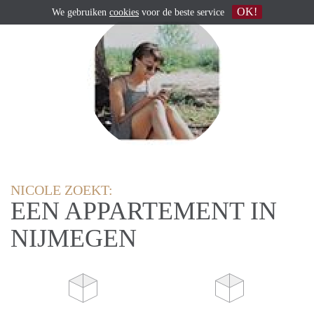
OK!
We gebruiken
cookies
voor de beste service
NICOLE ZOEKT:
EEN APPARTEMENT IN
NIJMEGEN