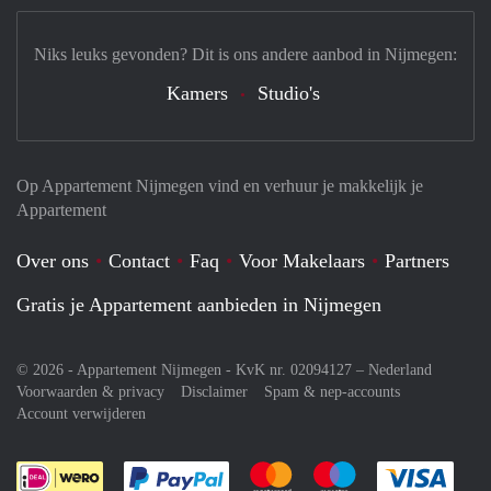
Niks leuks gevonden? Dit is ons andere aanbod in Nijmegen:
Kamers
Studio's
Op Appartement Nijmegen vind en verhuur je makkelijk je
Appartement
Over ons
Contact
Faq
Voor Makelaars
Partners
Gratis je Appartement aanbieden in Nijmegen
© 2026 - Appartement Nijmegen - KvK nr. 02094127 –
Nederland
Voorwaarden & privacy
Disclaimer
Spam & nep-accounts
Account verwijderen
Je rekent gemakkelijk af met Paypal
Je rekent gemakkelijk af met M
Je rekent gemakkelij
Je re