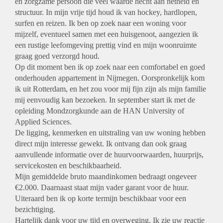
en zorgzame persoon die veel waarde hecht aan netheid en
structuur. In mijn vrije tijd houd ik van hockey, hardlopen,
surfen en reizen. Ik ben op zoek naar een woning voor
mijzelf, eventueel samen met een huisgenoot, aangezien ik
een rustige leefomgeving prettig vind en mijn woonruimte
graag goed verzorgd houd.
Op dit moment ben ik op zoek naar een comfortabel en goed
onderhouden appartement in Nijmegen. Oorspronkelijk kom
ik uit Rotterdam, en het zou voor mij fijn zijn als mijn familie
mij eenvoudig kan bezoeken. In september start ik met de
opleiding Mondzorgkunde aan de HAN University of
Applied Sciences.
De ligging, kenmerken en uitstraling van uw woning hebben
direct mijn interesse gewekt. Ik ontvang dan ook graag
aanvullende informatie over de huurvoorwaarden, huurprijs,
servicekosten en beschikbaarheid.
Mijn gemiddelde bruto maandinkomen bedraagt ongeveer
€2.000. Daarnaast staat mijn vader garant voor de huur.
Uiteraard ben ik op korte termijn beschikbaar voor een
bezichtiging.
Hartelijk dank voor uw tijd en overweging. Ik zie uw reactie