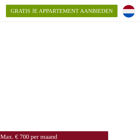
GRATIS JE APPARTEMENT AANBIEDEN
Appartement in Nijmegen?
mentNijmegen?
ding?
 voor het aangeboden
n?
Max. € 700 per maand