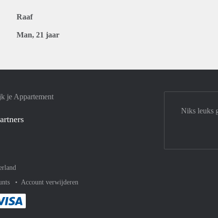
Raaf
Man, 21 jaar
jk je Appartement
Niks leuks 
artners
erland
unts
Account verwijderen
met Paypal
kelijk af met Mastercard
ent gemakkelijk af met Meastro
Je rekent gemakkelijk af met Visa