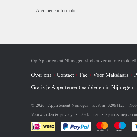
Algemene informatie:
Op Appartement Nijmegen vind en verhuur je makkeli
Over ons
Contact
Faq
Voor Makelaars
P
Gratis je Appartement aanbieden in Nijmegen
© 2026 - Appartement Nijmegen - KvK nr. 02094127 –
Ned
Voorwaarden & privacy
Disclaimer
Spam & nep-acco
Je rekent gemakkelijk af 
Je rekent gemak
Je rek