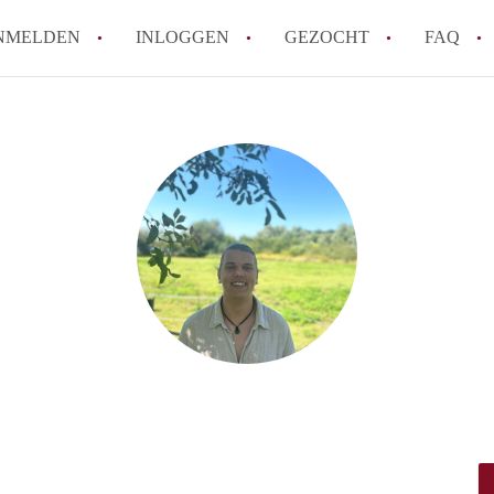
NMELDEN
INLOGGEN
GEZOCHT
FAQ
Wat is AppartementNijmegen?
Hoeveel kost het om te reageren op een 
Wat is de privacyverklaring van Apparte
Berekent AppartementNijmegen
makelaarsvergoeding/bemiddelingsvergoe
Is AppartementNijmegen verantwoordelijk
Appartement / Appartementen in Nijmege
Alle veelgestelde vragen