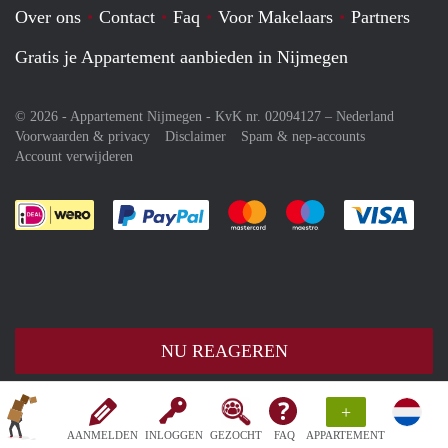
Over ons
Contact
Faq
Voor Makelaars
Partners
Gratis je Appartement aanbieden in Nijmegen
© 2026 - Appartement Nijmegen - KvK nr. 02094127 –
Nederland
Voorwaarden & privacy
Disclaimer
Spam & nep-accounts
Account verwijderen
Je rekent gemakkelijk af met Paypal
Je rekent gemakkelijk af met M
Je rekent gemakkelij
Je re
NU REAGEREN
+
AANMELDEN
INLOGGEN
GEZOCHT
FAQ
APPARTEMENT