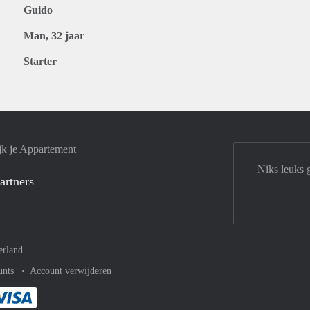
Guido
Man, 32 jaar
Starter
jk je Appartement
Niks leuks 
artners
erland
unts
Account verwijderen
met Paypal
kelijk af met Mastercard
ent gemakkelijk af met Meastro
Je rekent gemakkelijk af met Visa