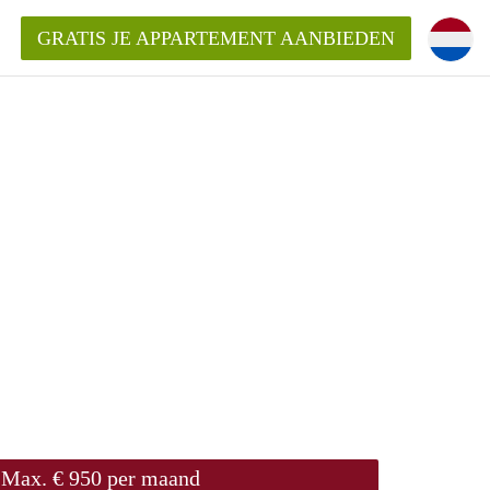
GRATIS JE APPARTEMENT AANBIEDEN
Appartement in Nijmegen?
mentNijmegen?
ding?
 voor het aangeboden
n?
Max. € 950 per maand