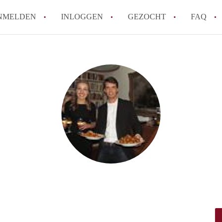
NMELDEN
INLOGGEN
GEZOCHT
FAQ
Wat is AppartementNijmegen?
Hoeveel kost het om te reageren op een 
Wat is de privacyverklaring van Apparte
Berekent AppartementNijmegen
makelaarsvergoeding/bemiddelingsvergoe
Is AppartementNijmegen verantwoordelijk
Appartement / Appartementen in Nijmege
Alle veelgestelde vragen