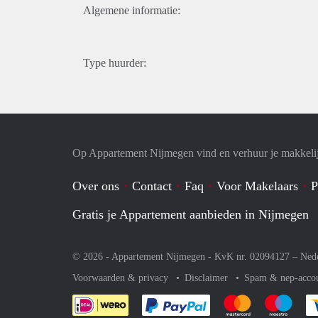
Algemene informatie:
Type huurder:
Op Appartement Nijmegen vind en verhuur je makkeli
Over ons
Contact
Faq
Voor Makelaars
P
Gratis je Appartement aanbieden in Nijmegen
© 2026 - Appartement Nijmegen - KvK nr. 02094127 –
Ned
Voorwaarden & privacy
Disclaimer
Spam & nep-acco
Je rekent gemakkelijk af 
Je rekent gemak
Je rek