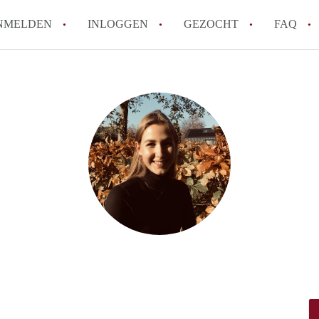
NMELDEN
INLOGGEN
GEZOCHT
FAQ
Wat is AppartementNijmegen?
Hoeveel kost het om te reageren op een 
Wat is de privacyverklaring van Apparte
Berekent AppartementNijmegen
makelaarsvergoeding/bemiddelingsvergoe
Is AppartementNijmegen verantwoordelijk
Appartement / Appartementen in Nijmege
Alle veelgestelde vragen