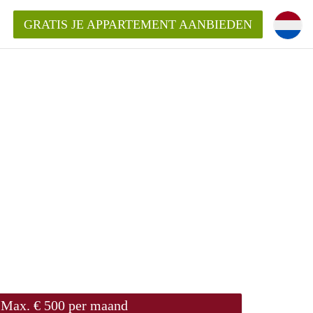
GRATIS JE APPARTEMENT AANBIEDEN
Appartement in Nijmegen?
mentNijmegen?
ding?
 voor het aangeboden
n?
Max. € 500 per maand