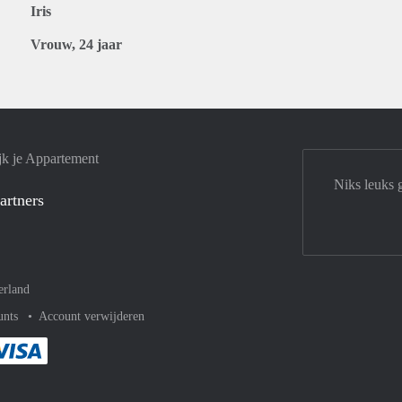
Iris
Vrouw, 24 jaar
jk je Appartement
Niks leuks 
artners
erland
unts
Account verwijderen
met Paypal
kelijk af met Mastercard
ent gemakkelijk af met Meastro
Je rekent gemakkelijk af met Visa