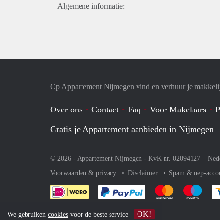
Algemene informatie:
Op Appartement Nijmegen vind en verhuur je makkeli
Over ons
Contact
Faq
Voor Makelaars
P
Gratis je Appartement aanbieden in Nijmegen
© 2026 - Appartement Nijmegen - KvK nr. 02094127 –
Ned
Voorwaarden & privacy
Disclaimer
Spam & nep-acco
Je rekent gemakkelijk af 
Je rekent gemak
Je rek
OK!
We gebruiken
cookies
voor de beste service