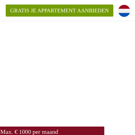
GRATIS JE APPARTEMENT AANBIEDEN
Appartement in Nijmegen?
mentNijmegen?
ding?
 voor het aangeboden
n?
Max. € 1000 per maand