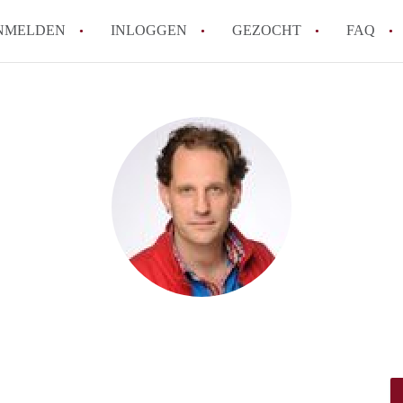
NMELDEN
INLOGGEN
GEZOCHT
FAQ
Wat is AppartementNijmegen?
Hoeveel kost het om te reageren op een 
Wat is de privacyverklaring van Apparte
Berekent AppartementNijmegen
makelaarsvergoeding/bemiddelingsvergoe
Is AppartementNijmegen verantwoordelijk
Appartement / Appartementen in Nijmege
Alle veelgestelde vragen