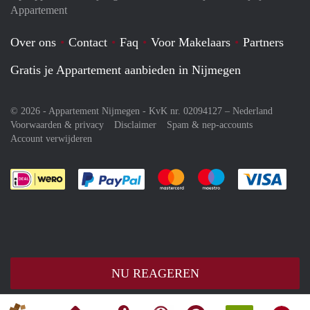
Appartement
Over ons
Contact
Faq
Voor Makelaars
Partners
Gratis je Appartement aanbieden in Nijmegen
© 2026 - Appartement Nijmegen - KvK nr. 02094127 –
Nederland
Voorwaarden & privacy
Disclaimer
Spam & nep-accounts
Account verwijderen
Je rekent gemakkelijk af met Paypal
Je rekent gemakkelijk af met M
Je rekent gemakkelij
Je re
NU REAGEREN