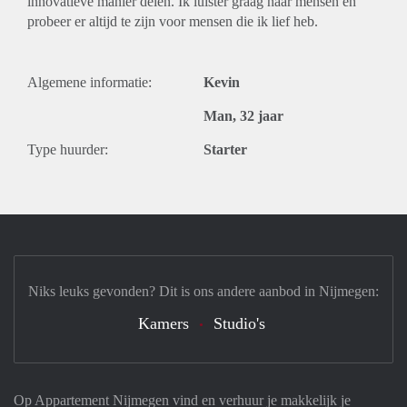
innovatieve manier delen. Ik luister graag naar mensen en
probeer er altijd te zijn voor mensen die ik lief heb.
Algemene informatie:
Kevin
Man, 32 jaar
Type huurder:
Starter
Niks leuks gevonden? Dit is ons andere aanbod in Nijmegen:
Kamers
Studio's
Op Appartement Nijmegen vind en verhuur je makkelijk je