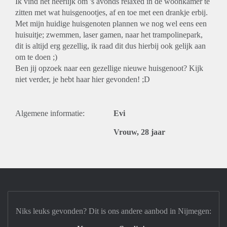
Ik vind het heerlijk om 's avonds relaxed in de woonkamer te
zitten met wat huisgenootjes, af en toe met een drankje erbij.
Met mijn huidige huisgenoten plannen we nog wel eens een
huisuitje; zwemmen, laser gamen, naar het trampolinepark,
dit is altijd erg gezellig, ik raad dit dus hierbij ook gelijk aan
om te doen ;)
Ben jij opzoek naar een gezellige nieuwe huisgenoot? Kijk
niet verder, je hebt haar hier gevonden! ;D
Algemene informatie:
Evi
Vrouw, 28 jaar
Niks leuks gevonden? Dit is ons andere aanbod in Nijmegen: