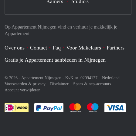
Kamers
Studio's
Op Appartement Nijmegen vind en verhuur je makkelijk je
Appartement
Over ons
Contact
Faq
Voor Makelaars
Partners
Gratis je Appartement aanbieden in Nijmegen
© 2026 - Appartement Nijmegen - KvK nr. 02094127 –
Nederland
Voorwaarden & privacy
Disclaimer
Spam & nep-accounts
Account verwijderen
Je rekent gemakkelijk af met Paypal
Je rekent gemakkelijk af met M
Je rekent gemakkelij
Je re