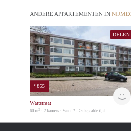
ANDERE APPARTEMENTEN IN
NIJME
DELEN
855
€
Wattstraat
2
60 m
· 2 kamers · Vanaf ? - Onbepaalde tijd