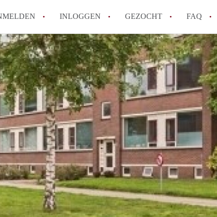
NMELDEN
INLOGGEN
GEZOCHT
FAQ
Wat is AppartementNijmegen?
Hoeveel kost het om te reageren op een 
Wat is de privacyverklaring van Apparte
Berekent AppartementNijmegen
makelaarsvergoeding/bemiddelingsvergoe
Is AppartementNijmegen verantwoordelijk
Appartement / Appartementen in Nijmege
Alle veelgestelde vragen