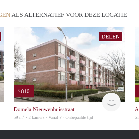
GEN
ALS ALTERNATIEF VOOR DEZE LOCATIE
DELEN
810
€
rent
Woning
Domela Nieuwenhuisstraat
A
2
59 m
· 2 kamers · Vanaf ? - Onbepaalde tijd
6