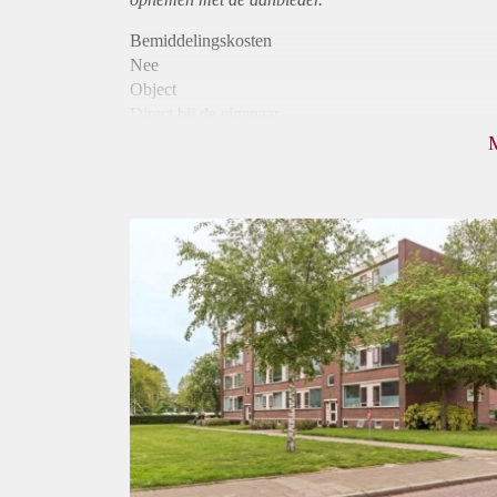
Bemiddelingskosten
Nee
Object
Direct bij de eigenaar
Borg
825
Garantiestelling
Niet mogelijk
Huurtoeslag
Mogelijk
Inkomen eis
N.V.T.
Huurtermijn
Onbepaalde termijn
Oplevering
Kaal