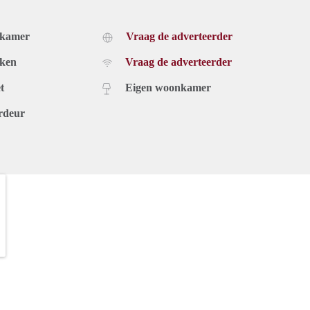
dkamer
Vraag de adverteerder
uken
Vraag de adverteerder
t
Eigen woonkamer
rdeur