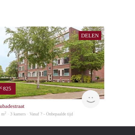
DELEN
825
€
Woning
ubadestraat
2
1 m
· 3 kamers · Vanaf ? - Onbepaalde tijd