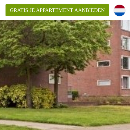
GRATIS JE APPARTEMENT AANBIEDEN
Appartement in Nijmegen?
mentNijmegen?
ding?
 voor het aangeboden
n?