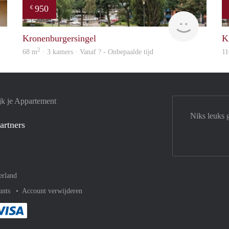
950
€
Jeroen
rent
Kronenburgersingel
K
2
68 m
· 3 kamers · Vanaf ? - Onbepaalde tijd
11
jk je Appartement
Niks leuks 
artners
erland
unts
Account verwijderen
met Paypal
kelijk af met Mastercard
ent gemakkelijk af met Meastro
Je rekent gemakkelijk af met Visa