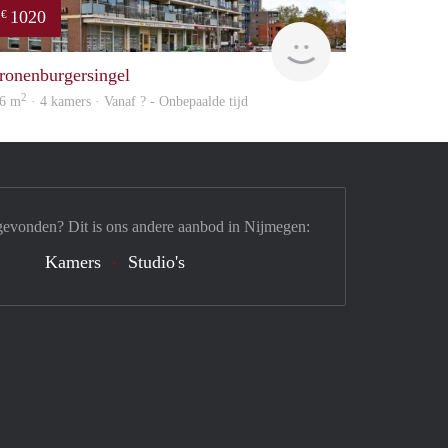
1020
€
finder
ronenburgersingel
2
6 m
· 4 kamers · Vanaf ? - Onbepaalde tijd
gevonden? Dit is ons andere aanbod in Nijmegen:
Kamers
Studio's