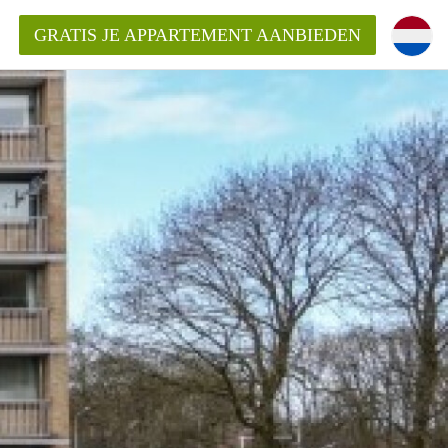
GRATIS JE APPARTEMENT AANBIEDEN
Appartement in Nijmegen?
mentNijmegen?
ding?
 voor het aangeboden
n?