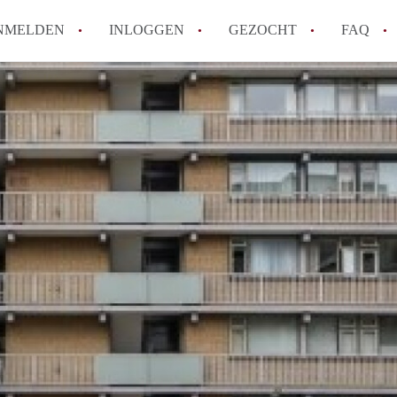
NMELDEN
INLOGGEN
GEZOCHT
FAQ
Wat is AppartementNijmegen?
Hoeveel kost het om te reageren op een 
Wat is de privacyverklaring van Apparte
Berekent AppartementNijmegen
makelaarsvergoeding/bemiddelingsvergoe
Is AppartementNijmegen verantwoordelijk
Appartement / Appartementen in Nijmege
Alle veelgestelde vragen