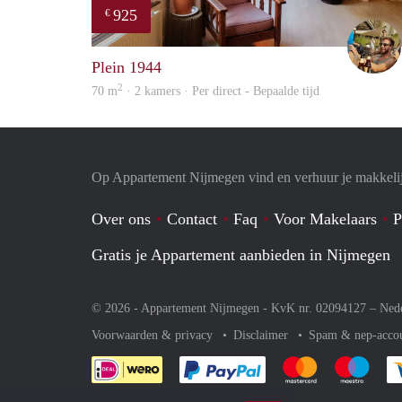
925
€
Plein 1944
2
70 m
· 2 kamers · Per direct - Bepaalde tijd
Op Appartement Nijmegen vind en verhuur je makkeli
Over ons
Contact
Faq
Voor Makelaars
P
Gratis je Appartement aanbieden in Nijmegen
© 2026 - Appartement Nijmegen - KvK nr. 02094127 –
Ned
Voorwaarden & privacy
Disclaimer
Spam & nep-acco
Je rekent gemakkelijk af 
Je rekent gemak
Je rek