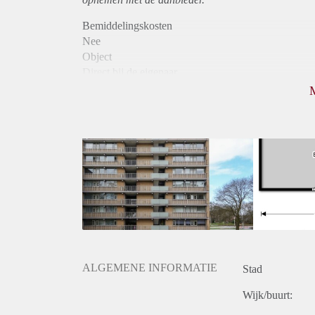
Bemiddelingskosten
Nee
Object
Direct bij de eigenaar
Borg
750
Garantiestelling
Niet mogelijk
Huurtoeslag
Mogelijk
Inkomen eis
N.V.T.
Huurtermijn
Onbepaalde termijn
Oplevering
Kaal
ALGEMENE INFORMATIE
Stad
Wijk/buurt: