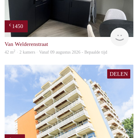
1450
€
Next
Van Welderenstraat
2
42 m
· 2 kamers · Vanaf 09 augustus 2026 - Bepaalde tijd
DELEN