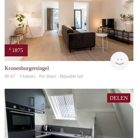
1875
€
Next
Kronenburgersingel
2
68 m
· 3 kamers · Per direct - Bepaalde tijd
DELEN