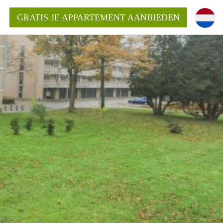
GRATIS JE APPARTEMENT AANBIEDEN
Appartement in Nijmegen?
mentNijmegen?
ding?
 voor het aangeboden
n?