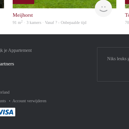
Woning
finder
Meijhorst
T
2
91 m
· 3 kamers · Vanaf ? - Onbepaalde tijd
7
jk je Appartement
Niks leuks 
artners
erland
unts
Account verwijderen
met Paypal
kelijk af met Mastercard
ent gemakkelijk af met Meastro
Je rekent gemakkelijk af met Visa