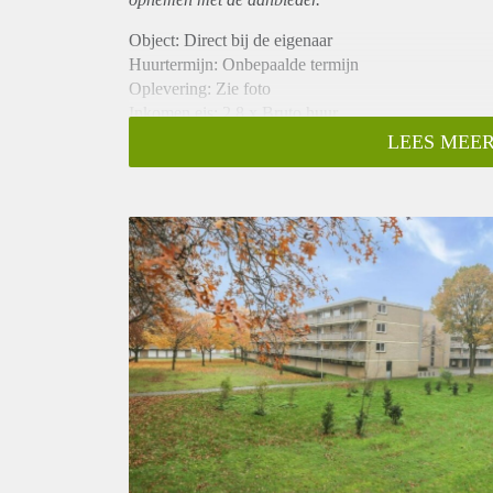
Object: Direct bij de eigenaar
Huurtermijn: Onbepaalde termijn
Oplevering: Zie foto
Inkomen eis: 2,8 x Bruto huur
Garantiestelling mogelijk: Ja
LEES MEER
Borg: 1 Maand
Bemiddeling kosten: Nee
Woningdelers toegestaan: Ja
Huisdieren toegestaan: Afhankelijk van de Eigenaar
Huurtoeslag grens: Nee
Geschikt voor studenten: Afhankelijk van de Eigena