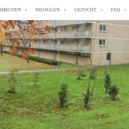
NMELDEN
INLOGGEN
GEZOCHT
FAQ
Wat is AppartementNijmegen?
Hoeveel kost het om te reageren op een 
Wat is de privacyverklaring van Apparte
Berekent AppartementNijmegen
makelaarsvergoeding/bemiddelingsvergoe
Is AppartementNijmegen verantwoordelijk
Appartement / Appartementen in Nijmege
Alle veelgestelde vragen