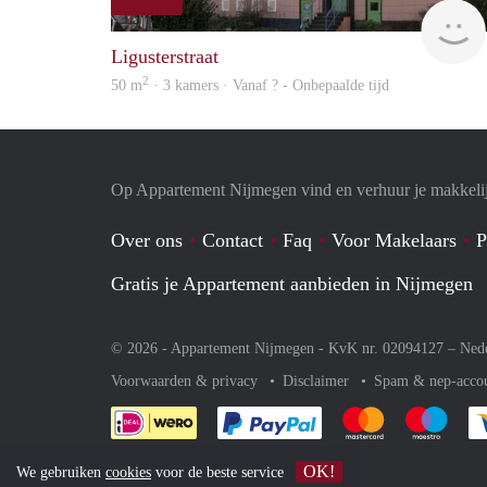
Ligusterstraat
2
50 m
· 3 kamers · Vanaf ? - Onbepaalde tijd
Op Appartement Nijmegen vind en verhuur je makkeli
Over ons
Contact
Faq
Voor Makelaars
P
Gratis je Appartement aanbieden in Nijmegen
© 2026 - Appartement Nijmegen - KvK nr. 02094127 –
Ned
Voorwaarden & privacy
Disclaimer
Spam & nep-acco
Je rekent gemakkelijk af 
Je rekent gemak
Je rek
OK!
We gebruiken
cookies
voor de beste service