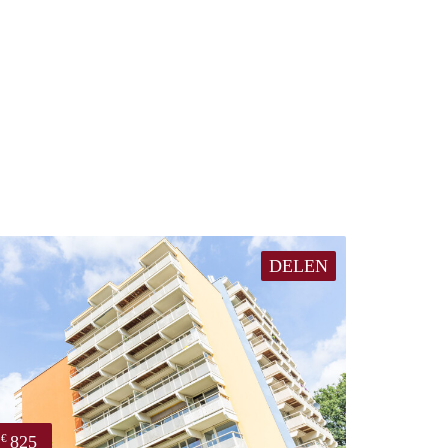
DELEN
825
€