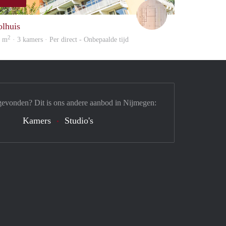
Willy
olhuis
2
0 m
· 3 kamers · Per direct - Onbepaalde tijd
gevonden? Dit is ons andere aanbod in Nijmegen:
Kamers
Studio's