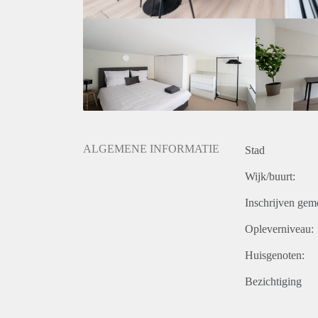
Canisiushof is located in the heart of Hunnerberg, 
The city center of Nijmegen can be reached in just 5
ALGEMENE INFORMATIE
Stad
Wijk/buurt:
Inschrijven gem
Opleverniveau:
Huisgenoten:
Bezichtiging