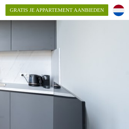
GRATIS JE APPARTEMENT AANBIEDEN
Appartement in Nijmegen?
mentNijmegen?
ding?
 voor het aangeboden
n?