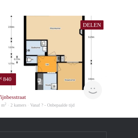
DELEN
840
€
enefits
rent
ijnbesstraat
2
9 m
· 2 kamers · Vanaf ? - Onbepaalde tijd