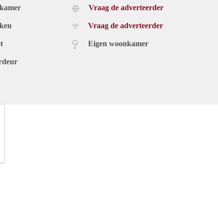
dkamer
Vraag de adverteerder
uken
Vraag de adverteerder
t
Eigen woonkamer
rdeur