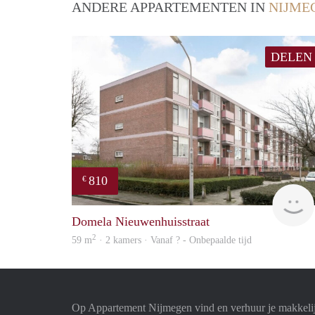
ANDERE APPARTEMENTEN IN
NIJME
DELEN
810
€
Domela Nieuwenhuisstraat
2
59 m
· 2 kamers · Vanaf ? - Onbepaalde tijd
Op Appartement Nijmegen vind en verhuur je makkeli