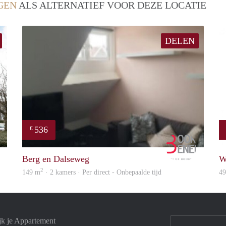
GEN
ALS ALTERNATIEF VOOR DEZE LOCATIE
DELEN
536
€
Woning
Booking B
Berg en Dalseweg
W
2
149 m
· 2 kamers · Per direct - Onbepaalde tijd
4
jk je Appartement