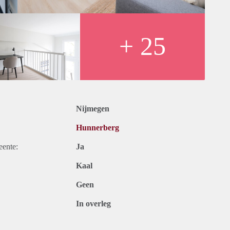
a charming and characteristic neighborhood in Nijmegen Oost.
 minutes by bike.
+ 25
Nijmegen
Hunnerberg
eente:
Ja
Kaal
Geen
In overleg