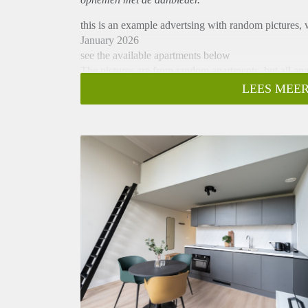
this is an example advertsing with random pictures,
January 2026
see the available apartments below
The pictures are from random apartments, but all ap
Only the layout and size is different.
LEES MEER
available at this moment: ASK US FOR THE 
Berg en Dalseweg 79A64 from 11-6-26/ basic rent:
Berg en Dalseweg 79A38 from 14-7-26/ basic rent:
Berg en Dalseweg 79A9 from 1-3-26/ basic rent: € 
Berg en Dalseweg 79A12 from 1-3-26/ basic rent: 
Berg en Dalseweg 79A18 from 1-3-26/ basic rent: 
Berg en Dalseweg 79A20 from 1-3-26/ basic rent: 
Berg en Dalseweg 79A44 from 1-3-26 / basic rent: 
Berg en Dalseweg 79A97 from 1-3-26/ basic rent: 
All Canisius apartments are furnished one-bedroom a
Your kitchen has a dishwasher, induction plate, frid
Luxury bathroom. There is a shared washing room w
The monumental Canisius College at Berg en Dalsew
1970, this beautiful building housed a Catholic boar