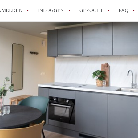
NMELDEN
INLOGGEN
GEZOCHT
FAQ
Wat is AppartementNijmegen?
Hoeveel kost het om te reageren op een 
Wat is de privacyverklaring van Apparte
Berekent AppartementNijmegen
makelaarsvergoeding/bemiddelingsvergoe
Is AppartementNijmegen verantwoordelijk
Appartement / Appartementen in Nijmege
Alle veelgestelde vragen