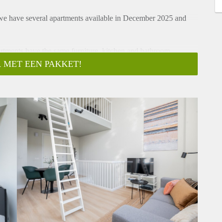
 we have several apartments available in December 2025 and
artments have the same furniture, kitchen and bathroom.
 MET EEN PAKKET!
FLOOR PLANS AND DETAILS
 € 1326
 € 1311
1752
€ 2021
€ 1630
€ 1746
€ 1821
€ 2034
partments meaning all basic furniture is included.
ge, and combi oven.
ith washers and dryers.
eg is redeveloped in to 120 apartments in 2023. From 1900 to
ding school for boys.