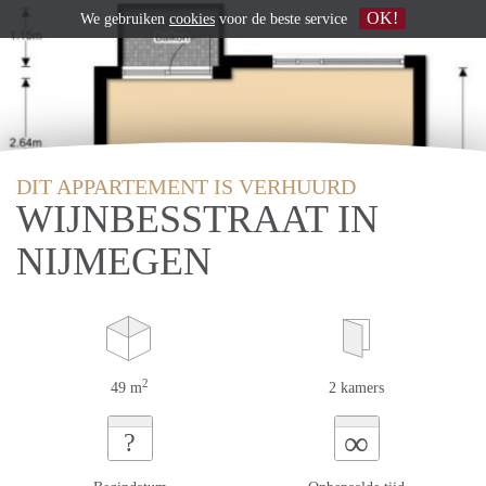
OK!
We gebruiken
cookies
voor de beste service
DIT APPARTEMENT IS VERHUURD
WIJNBESSTRAAT IN
NIJMEGEN
2
49 m
2 kamers
∞
?