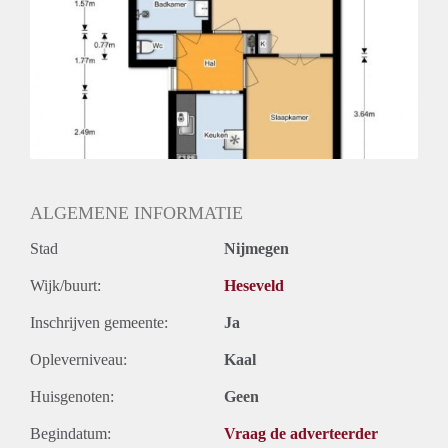
Huurtermijn
Onbepaalde termijn
Oplevering
Kaal
ALGEMENE INFORMATIE
Stad
Nijmegen
Wijk/buurt:
Heseveld
Inschrijven gemeente:
Ja
Opleverniveau:
Kaal
Huisgenoten:
Geen
Begindatum:
Vraag de adverteerder