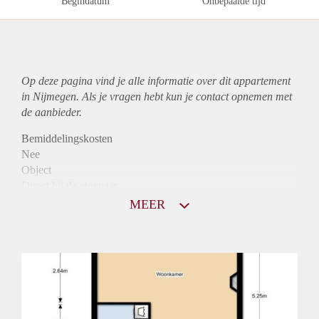
Begindatum
Onbepaalde tijd
Op deze pagina vind je alle informatie over dit
appartement
in Nijmegen. Als je vragen hebt kun je contact opnemen met
de aanbieder.
Bemiddelingskosten
Nee
Object
Direct bij de eigenaar
Borg
MEER
900
Garantiestelling
Mogelijk
Huurtoeslag
Niet mogelijk
Inkomen eis
2,7 X Maandhuur Bruto