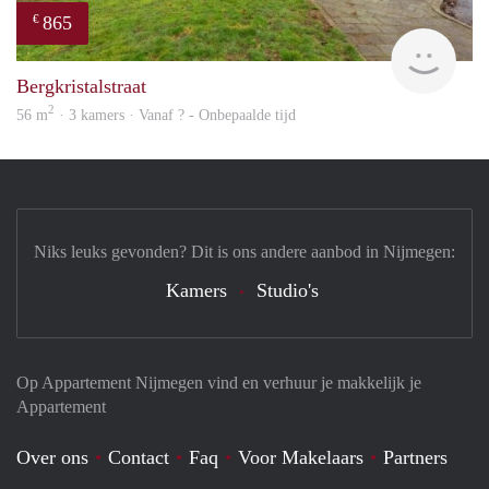
865
€
finde
Bergkristalstraat
2
56 m
· 3 kamers · Vanaf ? - Onbepaalde tijd
Niks leuks gevonden? Dit is ons andere aanbod in Nijmegen:
Kamers
Studio's
Op Appartement Nijmegen vind en verhuur je makkelijk je
Appartement
Over ons
Contact
Faq
Voor Makelaars
Partners