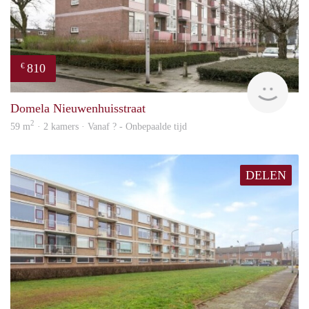
810
€
finde
Domela Nieuwenhuisstraat
2
59 m
· 2 kamers · Vanaf ? - Onbepaalde tijd
DELEN