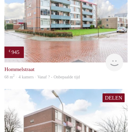
945
€
finde
Hommelstraat
2
68 m
· 4 kamers · Vanaf ? - Onbepaalde tijd
DELEN