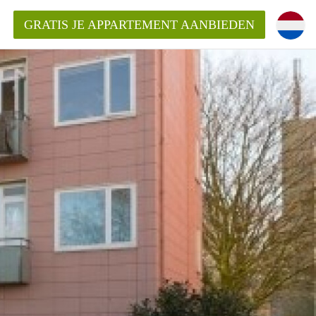
GRATIS JE APPARTEMENT AANBIEDEN
Appartement in Nijmegen?
mentNijmegen?
ding?
 voor het aangeboden
n?