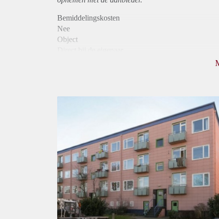
Bemiddelingskosten
Nee
Object
Direct bij de eigenaar
Borg
750
Garantiestelling
Niet mogelijk
Huurtoeslag
Mogelijk
Inkomen eis
N.V.T.
Huurtermijn
Onbepaalde termijn
Oplevering
Kaal