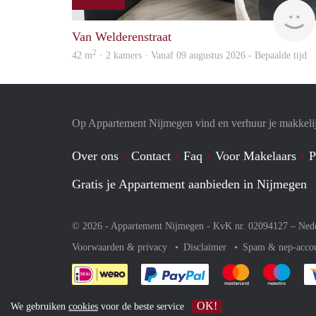
Van Welderenstraat
2
42 m
· 2 kamers · Vanaf 09 augustus 2026 - Bepaalde tijd
Op Appartement Nijmegen vind en verhuur je makkeli
Over ons
Contact
Faq
Voor Makelaars
P
Gratis je Appartement aanbieden in Nijmegen
© 2026 - Appartement Nijmegen - KvK nr. 02094127 –
Ned
Voorwaarden & privacy
Disclaimer
Spam & nep-acco
Je rekent gemakkelijk af 
Je rekent gemak
Je rek
OK!
We gebruiken
cookies
voor de beste service