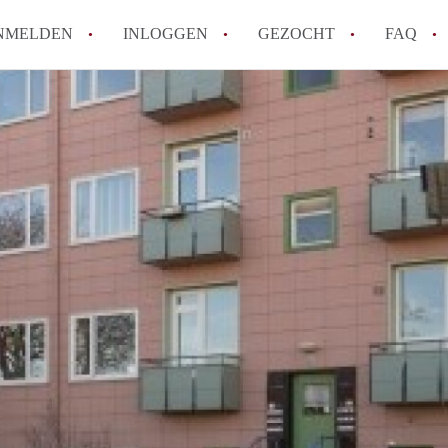
NMELDEN
INLOGGEN
GEZOCHT
FAQ
Wat is AppartementNijmegen?
Hoeveel kost het om te reageren op een 
Wat is de privacyverklaring van Apparte
Berekent AppartementNijmegen
makelaarsvergoeding/bemiddelingsvergoe
Is AppartementNijmegen verantwoordelijk
Appartement / Appartementen in Nijmege
Alle veelgestelde vragen