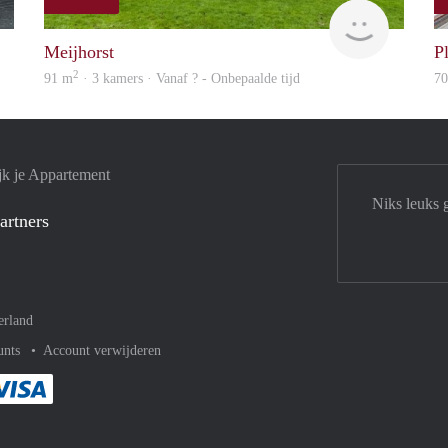
Next
rent
Meijhorst
P
2
91 m
· 3 kamers · Vanaf ? - Onbepaalde tijd
7
jk je Appartement
Niks leuks 
artners
erland
unts
Account verwijderen
met Paypal
kelijk af met Mastercard
ent gemakkelijk af met Meastro
Je rekent gemakkelijk af met Visa