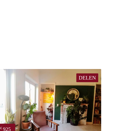
DELEN
925
€