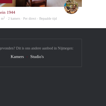
Jeroen
lein 1944
2
0 m
· 2 kamers · Per direct - Bepaalde tijd
gevonden? Dit is ons andere aanbod in Nijmegen:
Kamers
Studio's