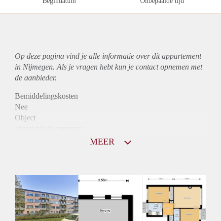
Begindatum
Onbepaalde tijd
Op deze pagina vind je alle informatie over dit
appartement
in Nijmegen. Als je vragen hebt kun je contact opnemen met
de aanbieder.
Bemiddelingskosten
Nee
Object
Direct bij de eigenaar
Borg
MEER
825
Garantiestelling
Mogelijk
Huurtoeslag
Niet mogelijk
Inkomen eis
2,9 X Maandhuur Bruto