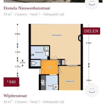
Domela Nieuwenhuisstraat
2
59 m
· 2 kamers · Vanaf ? - Onbepaalde tijd
DELEN
840
€
rent
Wijnbesstraat
2
49 m
· 2 kamers · Vanaf ? - Onbepaalde tijd