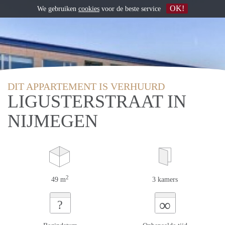
OK!
We gebruiken
cookies
voor de beste service
DIT APPARTEMENT IS VERHUURD
LIGUSTERSTRAAT IN
NIJMEGEN
2
49 m
3 kamers
∞
?