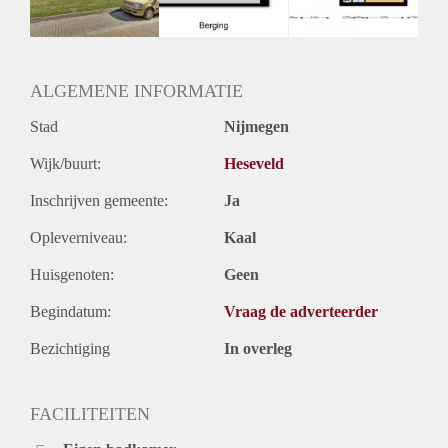
Huurtermijn
Onbepaalde termijn
Oplevering
Kaal
ALGEMENE INFORMATIE
Stad
Nijmegen
Wijk/buurt:
Heseveld
Inschrijven gemeente:
Ja
Opleverniveau:
Kaal
Huisgenoten:
Geen
Begindatum:
Vraag de adverteerder
Bezichtiging
In overleg
FACILITEITEN