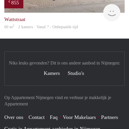
855
€
rent
Wattstraat
2
60 m
· 2 kamers · Vanaf ? - Onbepaalde tijd
Niks leuks gevonden? Dit is ons andere aanbod in Nijmegen:
Kamers
Studio's
Op Appartement Nijmegen vind en verhuur je makkelijk je
Appartement
Over ons
Contact
Faq
Voor Makelaars
Partners
Gratis je Appartement aanbieden in Nijmegen