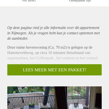
Per direct
Onbepaalde tijd
Op deze pagina vind je alle informatie over dit
appartement
in Nijmegen. Als je vragen hebt kun je contact opnemen met
de aanbieder.
Deze ruime bovenwoning (Ca. 70 m2) is gelegen op de
Hatertseveldweg, op circa 10 minuten fietsafstand van
supermarkten, het Goffertpark , het centrum en het centraal
station van Nijmegen.
De huurprijs bedraagt Euro 805,- Excl. G/W/E.
LEES MEER MET EEN PAKKET!
Indeling; gezamenlijke hal met trap naar de 1e etage, ruime
woonkamer, gesloten keuken, badkamer voorzien van ligbad
en vaste wastafel, separaat toilet.
Via een vaste trap is de 2e etage te bereiken met overloop en
slaapkamer..
Het appartement is voor maximaal 1 persoon beschikbaar. U
kunt vrij parkeren voor de deur.