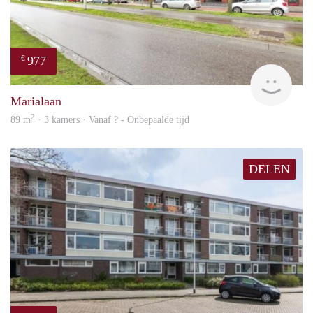
977
€
finde
Marialaan
2
89 m
· 3 kamers · Vanaf ? - Onbepaalde tijd
DELEN