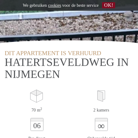
OK!
We gebruiken
cookies
voor de beste service
DIT APPARTEMENT IS VERHUURD
HATERTSEVELDWEG IN
NIJMEGEN
2
70 m
2 kamers
∞
06