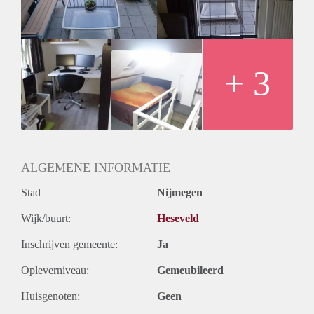
Op de 1ste verdieping : Keuken, ruime kamer, toilet,
badkamer met wastafel en bad, toegang tot balkon
2de verdieping: slaapkamer, ruimte met wasmachine
aansluiting, ruime zolder
Alle ruimtes zijn voorzien van laminaat.
+ 3
Gratis parkeergelegenheid.
Beschikbaar per 1 Augustus 2023
ALGEMENE INFORMATIE
Stad
Nijmegen
Wijk/buurt:
Heseveld
Inschrijven gemeente:
Ja
Opleverniveau:
Gemeubileerd
Huisgenoten:
Geen