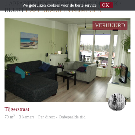
1 APPARTEMENT VERHUURD IN DE WIJK /
OK!
We gebruiken
cookies
voor de beste service
BUURT
HAZENKAMP IN NIJMEGEN
VERHUURD
Chan
Tijgerstraat
2
70 m
· 3 kamers · Per direct - Onbepaalde tijd