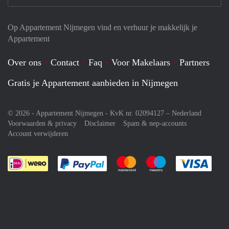
Op Appartement Nijmegen vind en verhuur je makkelijk je
Appartement
Over ons
Contact
Faq
Voor Makelaars
Partners
Gratis je Appartement aanbieden in Nijmegen
© 2026 - Appartement Nijmegen - KvK nr. 02094127 –
Nederland
Voorwaarden & privacy
Disclaimer
Spam & nep-accounts
Account verwijderen
Je rekent gemakkelijk af met Paypal
Je rekent gemakkelijk af met M
Je rekent gemakkelij
Je re