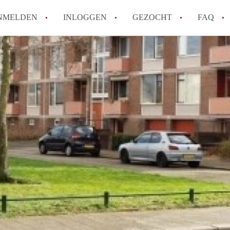
NMELDEN
INLOGGEN
GEZOCHT
FAQ
Wat is AppartementNijmegen?
Hoeveel kost het om te reageren op een 
Wat is de privacyverklaring van Apparte
Berekent AppartementNijmegen
makelaarsvergoeding/bemiddelingsvergoe
Is AppartementNijmegen verantwoordelijk
Appartement / Appartementen in Nijmege
Alle veelgestelde vragen