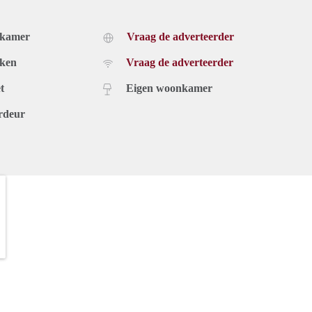
dkamer
Vraag de adverteerder
uken
Vraag de adverteerder
t
Eigen woonkamer
rdeur