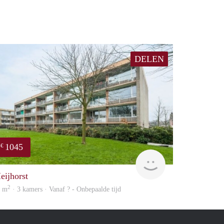
DELEN
1045
€
finder
eijhorst
2
1 m
· 3 kamers · Vanaf ? - Onbepaalde tijd