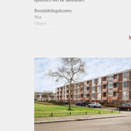
Bemiddelingskosten
Nee
Object
Direct bij de eigenaar
Borg
760
Garantiestelling
Niet mogelijk
Huurtoeslag
Mogelijk
Inkomen eis
N.V.T.
Huurtermijn
Onbepaalde termijn
Oplevering
Kaal