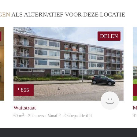
GEN
ALS ALTERNATIEF VOOR DEZE LOCATIE
DELEN
855
€
Tim Wolters
rent
Wattstraat
M
2
60 m
· 2 kamers · Vanaf ? - Onbepaalde tijd
9