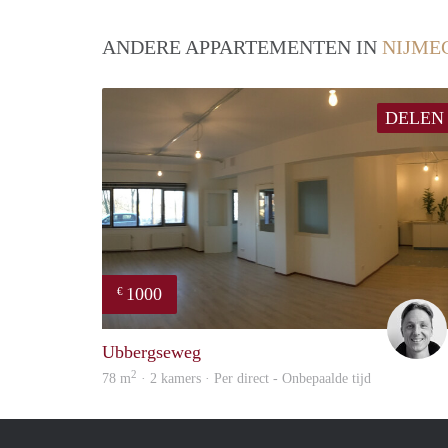
ANDERE APPARTEMENTEN IN
NIJME
DELEN
1000
€
Ubbergseweg
2
78 m
· 2 kamers · Per direct - Onbepaalde tijd