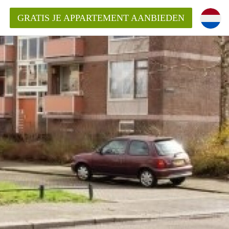
GRATIS JE APPARTEMENT AANBIEDEN
Appartement in Nijmegen?
mentNijmegen?
ding?
 voor het aangeboden
n?