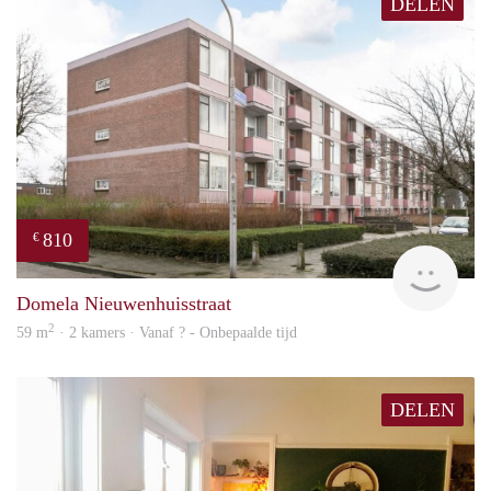
DELEN
810
€
Woni
Domela Nieuwenhuisstraat
2
59 m
· 2 kamers · Vanaf ? - Onbepaalde tijd
DELEN