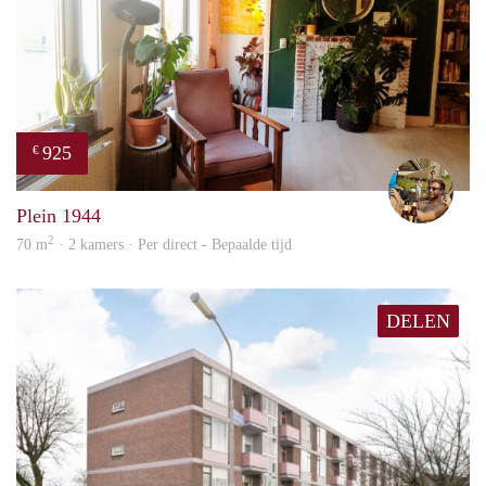
925
€
Jeroe
Plein 1944
2
70 m
· 2 kamers · Per direct - Bepaalde tijd
DELEN