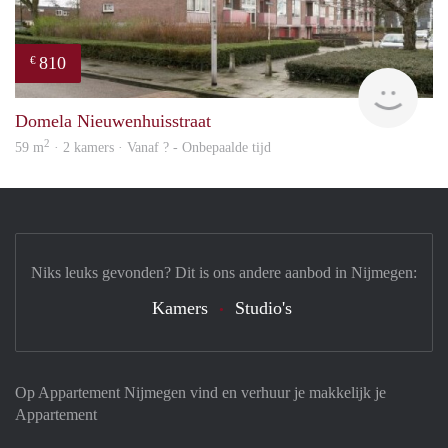
810
€
finde
Domela Nieuwenhuisstraat
2
59 m
· 2 kamers · Vanaf ? - Onbepaalde tijd
Niks leuks gevonden? Dit is ons andere aanbod in Nijmegen:
Kamers
Studio's
Op Appartement Nijmegen vind en verhuur je makkelijk je
Appartement