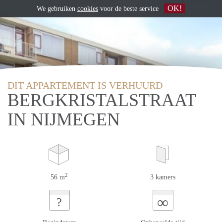
OK!
We gebruiken
cookies
voor de beste service
DIT APPARTEMENT IS VERHUURD
BERGKRISTALSTRAAT
IN NIJMEGEN
2
56 m
3 kamers
∞
?