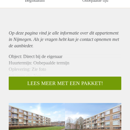
Begindatum
Onbepaalde tijd
Op deze pagina vind je alle informatie over dit
appartement
in Nijmegen. Als je vragen hebt kun je contact opnemen met
de aanbieder.
Object: Direct bij de eigenaar
Huurtermijn: Onbepaalde termijn
Oplevering: Zie foto
Inkomen eis: Nee
Garantiestelling mogelijk: Nee
LEES MEER MET EEN PAKKET!
Borg: 1 Maand
Bemiddeling kosten: Nee
Woningdelers toegestaan: Nee
Huisdieren toegestaan: Afhankelijk van de Eigenaar
Huurtoeslag grens: Ja
Geschikt voor studenten: Afhankelijk van de Eigenaar