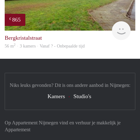
865
€
finde
Bergkristalstraat
2
56 m
· 3 kamers · Vanaf ? - Onbepaalde tijd
Niks leuks gevonden? Dit is ons andere aanbod in Nijmegen:
Kamers
Studio's
Op Appartement Nijmegen vind en verhuur je makkelijk je
Appartement