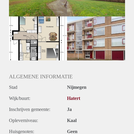
Huurtermijn
Onbepaalde termijn
Oplevering
Kaal
ALGEMENE INFORMATIE
Stad
Nijmegen
Wijk/buurt:
Hatert
Inschrijven gemeente:
Ja
Opleverniveau:
Kaal
Huisgenoten:
Geen