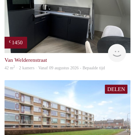
1450
€
Next
Van Welderenstraat
2
42 m
· 2 kamers · Vanaf 09 augustus 2026 - Bepaalde tijd
DELEN