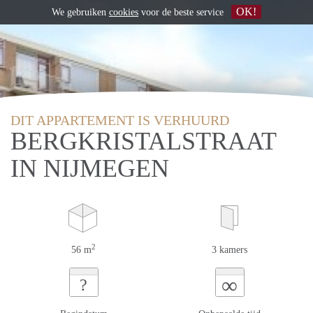
OK!
We gebruiken
cookies
voor de beste service
DIT APPARTEMENT IS VERHUURD
BERGKRISTALSTRAAT
IN NIJMEGEN
2
56 m
3 kamers
∞
?