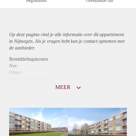
Begindatum
Onbepaalde tijd
Op deze pagina vind je alle informatie over dit
appartement
in Nijmegen. Als je vragen hebt kun je contact opnemen met
de aanbieder.
Bemiddelingskosten
Nee
Object
Direct bij de eigenaar
Borg
MEER
1250
Garantiestelling
Mogelijk
Huurtoeslag
Niet mogelijk
Inkomen eis
2,8 X Maandhuur Bruto