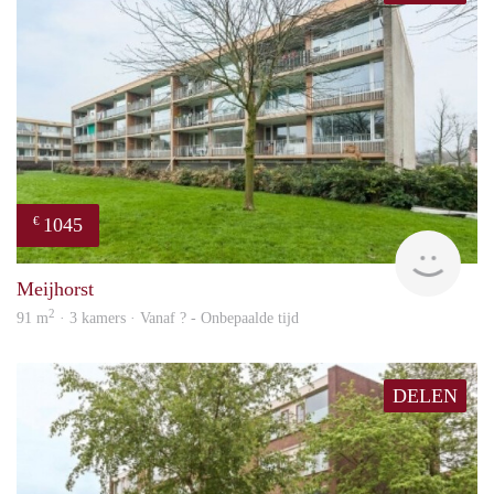
1045
€
rent
Meijhorst
2
91 m
· 3 kamers · Vanaf ? - Onbepaalde tijd
DELEN