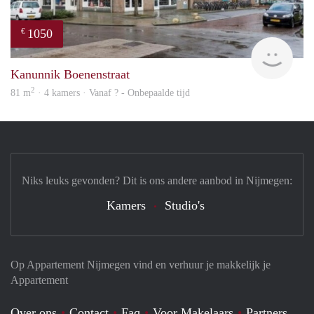
1050
€
rent
Kanunnik Boenenstraat
2
81 m
· 4 kamers · Vanaf ? - Onbepaalde tijd
Niks leuks gevonden? Dit is ons andere aanbod in Nijmegen:
Kamers
Studio's
Op Appartement Nijmegen vind en verhuur je makkelijk je
Appartement
Over ons
Contact
Faq
Voor Makelaars
Partners