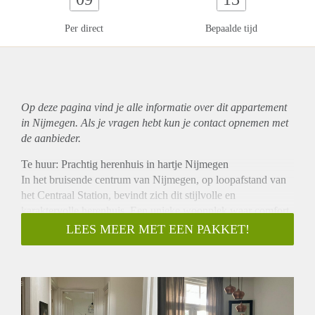
Per direct
Bepaalde tijd
Op deze pagina vind je alle informatie over dit
appartement
in Nijmegen. Als je vragen hebt kun je contact opnemen met
de aanbieder.
Te huur: Prachtig herenhuis in hartje Nijmegen
In het bruisende centrum van Nijmegen, op loopafstand van
het Centraal Station, bevindt zich dit stijlvolle en
karaktervolle herenhuis. Een unieke woonplek waar comfort,
ruimte en stadse charme samenkomen.
LEES MEER MET EEN PAKKET!
Het huis beschikt over drie ruime slaapkamers, een lichte
studeerkamer, twee keukens, een moderne badkamer en een
apart toilet. De combinatie van authentieke details en
hedendaags gemak maakt dit pand ideaal voor wie op zoek is
naar een fijne, representatieve woonruimte in het centrum van