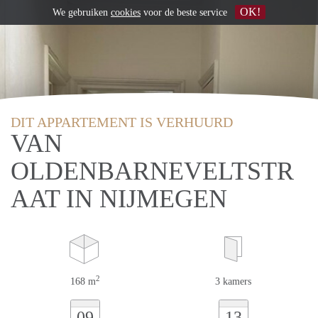
OK!
We gebruiken
cookies
voor de beste service
DIT APPARTEMENT IS VERHUURD
VAN
OLDENBARNEVELTSTR
AAT IN NIJMEGEN
2
168 m
3 kamers
09
13