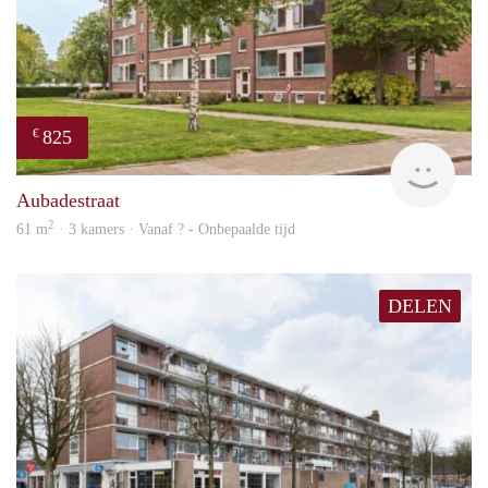
825
€
Woni
Aubadestraat
2
61 m
· 3 kamers · Vanaf ? - Onbepaalde tijd
DELEN