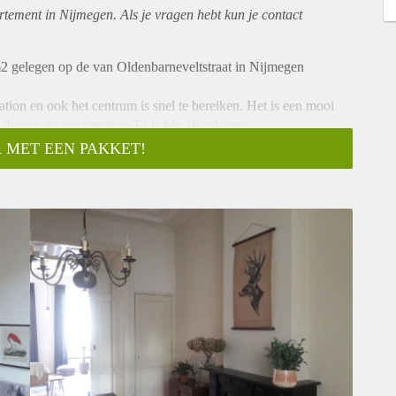
rtement
in Nijmegen. Als je vragen hebt kun je contact
2 gelegen op de van Oldenbarneveltstraat in Nijmegen
ation en ook het centrum is snel te bereiken. Het is een mooi
te deuren en ornamenten. Er is één slaapkamer.
 MET EEN PAKKET!