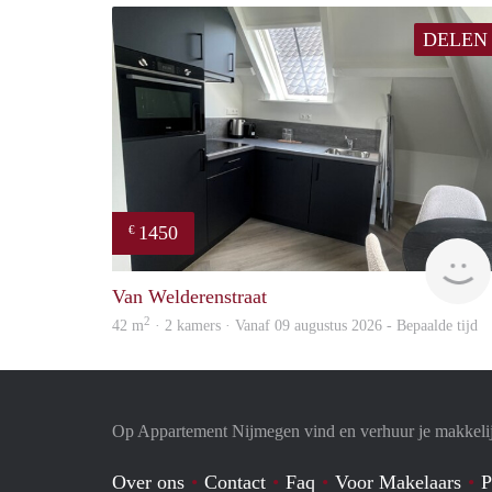
DELEN
1450
€
Van Welderenstraat
2
42 m
· 2 kamers · Vanaf 09 augustus 2026 - Bepaalde tijd
Op Appartement Nijmegen vind en verhuur je makkeli
Over ons
Contact
Faq
Voor Makelaars
P