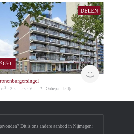
DELEN
850
€
finder
ronenburgersingel
2
5 m
· 2 kamers · Vanaf ? - Onbepaalde tijd
gevonden? Dit is ons andere aanbod in Nijmegen: