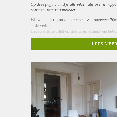
Op deze pagina vind je alle informatie over dit
appa
opnemen met de aanbieder.
Wij willen graag ons appartement van ongeveer 70m
onderverhuren.
Het appartement ligt op steenworp afstand van het st
appartement met karakteristieke details, zoals ensui
LEES MEER