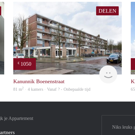
DELEN
1050
€
Next
rent
Kanunnik Boenenstraat
K
2
81 m
· 4 kamers · Vanaf ? - Onbepaalde tijd
6
jk je Appartement
Niks leuks 
artners