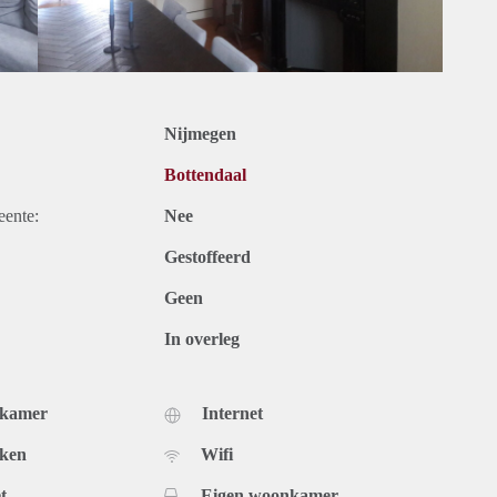
Nijmegen
Bottendaal
eente:
Nee
Gestoffeerd
Geen
In overleg
dkamer
Internet
uken
Wifi
t
Eigen woonkamer