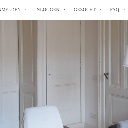
NMELDEN
INLOGGEN
GEZOCHT
FAQ
Wat is AppartementNijmegen?
Hoeveel kost het om te reageren op een 
Wat is de privacyverklaring van Apparte
Berekent AppartementNijmegen
makelaarsvergoeding/bemiddelingsvergoe
Is AppartementNijmegen verantwoordelijk
Appartement / Appartementen in Nijmege
Alle veelgestelde vragen