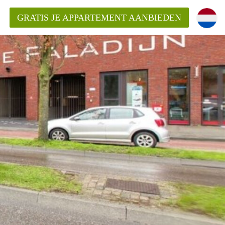
GRATIS JE APPARTEMENT AANBIEDEN
Appartement in Nijmegen?
mentNijmegen?
ding?
 voor het aangeboden
n?