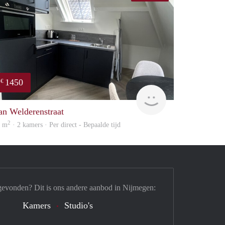
1450
€
Next
an Welderenstraat
2
2 m
· 2 kamers · Per direct - Bepaalde tijd
gevonden? Dit is ons andere aanbod in Nijmegen:
Kamers
Studio's