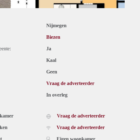
Nijmegen
Biezen
eente:
Ja
Kaal
Geen
Vraag de adverteerder
In overleg
dkamer
Vraag de adverteerder
uken
Vraag de adverteerder
t
Eigen woonkamer