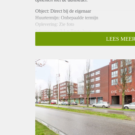
Object: Direct bij de eigenaar
Huurtermijn: Onbepaalde termijn
Oplevering: Zie foto
Inkomen eis:3,1 x Bruto huur
Garantiestelling mogelijk: Ja
LEES MEER
Borg: 1 Maand
Bemiddeling kosten: Nee
Woningdelers toegestaan: Ja
Huisdieren toegestaan: Afhankelijk van de Eigenaar
Huurtoeslag grens: Nee
Geschikt voor studenten: Afhankelijk van de Eigena