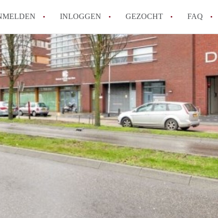
NMELDEN
INLOGGEN
GEZOCHT
FAQ
Wat is AppartementNijmegen?
Hoeveel kost het om te reageren op een 
Wat is de privacyverklaring van Apparte
Berekent AppartementNijmegen
makelaarsvergoeding/bemiddelingsvergoe
Is AppartementNijmegen verantwoordelijk
Appartement / Appartementen in Nijmege
Alle veelgestelde vragen