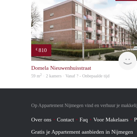
810
€
Domela Nieuwenhuisstraat
2
59 m
· 2 kamers · Vanaf ? - Onbepaalde tijd
Op Appartement Nijmegen vind en verhuur je makkeli
Over ons
Contact
Faq
Voor Makelaars
P
Gratis je Appartement aanbieden in Nijmegen