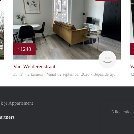
1240
€
Woning
Next
Van Welderenstraat
V
2
35 m
· 2 kamers · Vanaf 02 september 2026 - Bepaalde tijd
4
jk je Appartement
Niks leuks 
artners